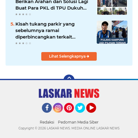
Berikan Arahan dan Solusi Lagi
Buat Para PKL di TPU Dukuh
Bulak Banteng Surabaya
Kisah tukang parkir yang
sebelumnya ramai
diperbincangkan terkait
persoalan parkir gratis di
sebuah minimarket di Bekasi
kini memasuki babak baru.
Lihat Selengkapnya
Facebook
Instagram
Pinterest
Twitter
YouTube
Redaksi
Pedoman Media Siber
Copyright ©
2026 LASKAR NEWS. MEDIA ONLINE LASKAR NEWS