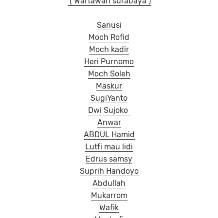
( Wartawan surabaya )
Sanusi
Moch Rofid
Moch kadir
Heri Purnomo
Moch Soleh
Maskur
SugiYanto
Dwi Sujoko
Anwar
ABDUL Hamid
Lutfi mau lidi
Edrus samsy
Suprih Handoyo
Abdullah
Mukarrom
Wafik