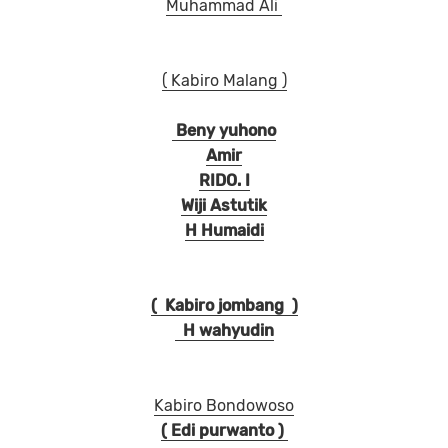
Muhammad Ali
( Kabiro Malang )
Beny yuhono
Amir
RIDO. I
Wiji Astutik
H Humaidi
( Kabiro jombang )
H wahyudin
Kabiro Bondowoso
( Edi purwanto )