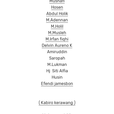
Mushafi
Hosen
Abdul Holik
M.
Adennan
M.
Holil
M.
Musleh
M.
Irfan fiqhi
Delvin Aureno K
Amiruddin
Saropah
M.Lukman
Hj Siti Alfia
Husin
Efendi jamesbon
( Kabiro kerawang )