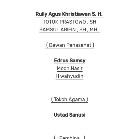
Rully Agus Khristiawan S. H.
TOTOK PRASTOWO , SH
SAMSUL ARIFIN , SH , MH ,
( Dewan Penasehat )
Edrus Samsy
Moch Nasir
H wahyudin
( Tokoh Agama )
Ustad Sanusi
( Pembina. )