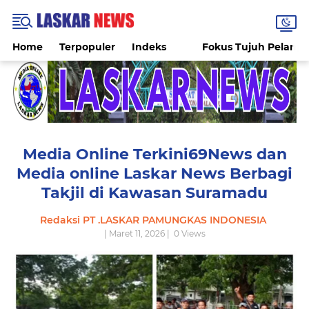
Home
Terpopuler
Indeks
Fokus Tujuh Pelang
Media Online Terkini69News dan
Media online Laskar News Berbagi
Takjil di Kawasan Suramadu
Redaksi PT .LASKAR PAMUNGKAS INDONESIA
| Maret 11, 2026 |
0
Views