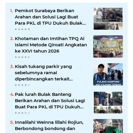
Pemkot Surabaya Berikan
Arahan dan Solusi Lagi Buat
Para PKL di TPU Dukuh Bulak
Banteng Surabaya
Khotaman dan Imtihan TPQ Al
Islami Metode Qiroati Angkatan
ke XXVI tahun 2026
Kisah tukang parkir yang
sebelumnya ramai
diperbincangkan terkait
persoalan parkir gratis di
sebuah minimarket di Bekasi
Pak lurah Bulak Banteng
kini memasuki babak baru.
Berikan Arahan dan Solusi Lagi
Buat Para PKL di TPU Dukuh
Bulak Banteng Surabaya
Innalilahi Weinna lillahi Rojiun,
Berbondong bondong dan