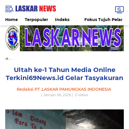
Home
Terpopuler
Indeks
Fokus Tujuh Pelang
›
Ultah ke-1 Tahun Media Online Terkini69News.id Gelar Tasyakuran
Ultah ke-1 Tahun Media Online
Terkini69News.id Gelar Tasyakuran
Redaksi PT .LASKAR PAMUNGKAS INDONESIA
| Januari 06, 2026 |
0
Views