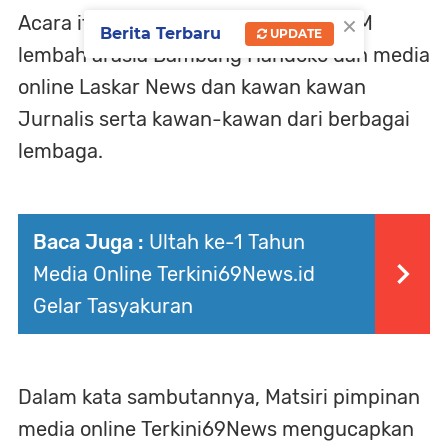
×
Acara itu dihadiri segenap jajaran LSM
Berita Terbaru
UPDATE
lembah arasia Bambang Handoko dan media
online Laskar News dan kawan kawan
Jurnalis serta kawan-kawan dari berbagai
lembaga.
Baca Juga :
Ultah ke-1 Tahun
Media Online Terkini69News.id
Gelar Tasyakuran
Dalam kata sambutannya, Matsiri pimpinan
media online Terkini69News mengucapkan