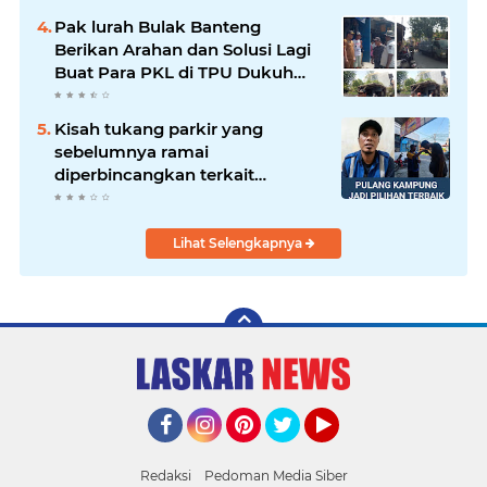
Pak lurah Bulak Banteng
Berikan Arahan dan Solusi Lagi
Buat Para PKL di TPU Dukuh
Bulak Banteng Surabaya
Kisah tukang parkir yang
sebelumnya ramai
diperbincangkan terkait
persoalan parkir gratis di
sebuah minimarket di Bekasi
kini memasuki babak baru.
Lihat Selengkapnya
Facebook
Instagram
Pinterest
Twitter
YouTube
Redaksi
Pedoman Media Siber