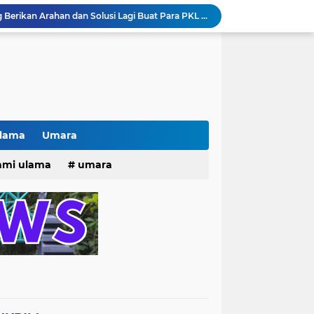
Pak lurah Bulak Banteng Berikan Arahan dan Solusi Lagi Buat Para PKL di TPU Dukuh Bulak Banteng Surabaya
# Warga bulak banteng wetan Gang 8 Kompak Gotong Royong Membangun Gapuro #
n Beri Santunan Korban Gempa***
Kasatpol PP Surabaya Pecat Oknum Investasi dan Arisan Bodong Ratusan Juta
ISTIWA TERKINI)NEWS.YANG KE 1
pacara dan Parade HUT Bhayangkara di Monas
Jalin Silaturahmi dan Kekompakan, Laskar News Ngopi Bareng Di Warkop RRK Surabaya .
kan Acara KHOTAMAN DAN IMTIHAN ke ...XXVI
Ulama
Umara
Khotaman dan Imtihan TPQ Al Islami Metode Qiroati Angkatan ke XXVI tahun 2026
25
hmi ulama
umara
Kisah tukang parkir yang sebelumnya ramai diperbincangkan terkait persoalan parkir gratis di sebuah minimarket di Bekasi kini memasuki babak baru.
tri 2025
o dan Maknanya
go dan maknanya
rang Masih Belum Diperbaiki