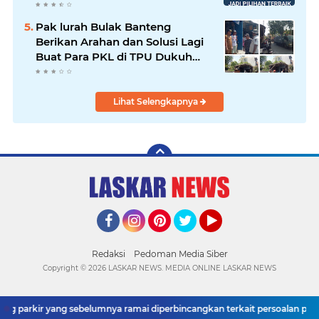
persoalan parkir gratis di
sebuah minimarket di Bekasi
Pak lurah Bulak Banteng
kini memasuki babak baru.
Berikan Arahan dan Solusi Lagi
Buat Para PKL di TPU Dukuh
Bulak Banteng Surabaya
Lihat Selengkapnya
Facebook
Instagram
Pinterest
Twitter
YouTube
Redaksi
Pedoman Media Siber
Copyright ©
2026 LASKAR NEWS. MEDIA ONLINE LASKAR NEWS
ng parkir yang sebelumnya ramai diperbincangkan terkait persoalan parkir