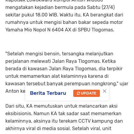
mengatakan kejadian bermula pada Sabtu (27/4)
sekitar pukul 18.00 WIB. Waktu itu, KA berangkat dari
rumahnya untuk mengisi bahan bakar sepeda motor
Yamaha Mio Nopol N 6404 AX di SPBU Tlogomas.
"Setelah mengisi bensin, tersangka melanjutkan
perjalanan melewati Jalan Raya Tlogomas. Ketika
berada di kawasan Jalan Raya Tlogomas, dia terpikir
untuk memamerkan alat kelaminnya karena di
kawasan tersebut banyak perempuan nongkrong," ujar
×
Anton kepada wartawan, Senin (6/5/2024).
Berita Terbaru
UPDATE
Dari situ, KA memutuskan untuk melancarkan aksi
eksibisionis. Namun KA tak sadar saat memamerkan
kelaminnya, aksinya itu terekam CCTV kampung dan
akhirnya viral di media sosial. Setelah viral, unit