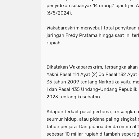
penyidikan sebanyak 14 orang,” ujar Irjen 
Motret Warga di Ruang Publik Harus
mayoritas etle
meluap hingga k
(6/5/2024).
Pelaku Pembacokan Berhasil Diamank
motor sempat diduga melaju kenc
Wakabareskrim menyebut total penyitaan 
Perkuat Ketahanan Pangan Menuju 
ojol gelar demo digedung dpr
jaringan Fredy Pratama hingga saat ini ter
rupiah.
Polres Pelabuhan Tanjung Perak Mat
perkuat ketahanan pangan menuju
Polres Pelabuhan Tanjung Perak Su
polres pelabuhan tanjung perak ma
Dikatakan Wakabareskrim, tersangka akan 
Polri Tetapkan Tiga Tersangka Kasus
polres pelabuhan tanjung perak su
Yakni Pasal 114 Ayat (2) Jo Pasal 132 Ay
35 tahun 2009 tentang Narkotika yaitu m
Polsek Kenjeran Ungkap Kasus Peni
polri tetapkan tiga tersangka kasus
I dan Pasal 435 Undang-Undang Republik 
2023 tentang kesehatan.
Polsek Pabean Cantikan Ungkap Kas
polsek kenjeran ungkap kasus pen
Adapun terkait pasal pertama, tersangka 
Program Walikota Surabaya Eri Cahy
polsek pabean cantikan ungkap ka
seumur hidup, atau pidana paling singkat 
Tuding PT. DABN Bohong Terkait Kod
program walikota surabaya eri cah
tahun penjara. Dan pidana denda minimal 1
sebesar 10 miliar rupiah ditambah seperti
Waka DPR: Kado Istimewa di Hari San
tuding pt. dabn bohong terkait kod