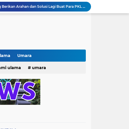
Pak lurah Bulak Banteng Berikan Arahan dan Solusi Lagi Buat Para PKL di TPU Dukuh Bulak Banteng Surabaya
# Warga bulak banteng wetan Gang 8 Kompak Gotong Royong Membangun Gapuro #
n Beri Santunan Korban Gempa***
Kasatpol PP Surabaya Pecat Oknum Investasi dan Arisan Bodong Ratusan Juta
ISTIWA TERKINI)NEWS.YANG KE 1
pacara dan Parade HUT Bhayangkara di Monas
Jalin Silaturahmi dan Kekompakan, Laskar News Ngopi Bareng Di Warkop RRK Surabaya .
kan Acara KHOTAMAN DAN IMTIHAN ke ...XXVI
Ulama
Umara
Khotaman dan Imtihan TPQ Al Islami Metode Qiroati Angkatan ke XXVI tahun 2026
25
hmi ulama
umara
Kisah tukang parkir yang sebelumnya ramai diperbincangkan terkait persoalan parkir gratis di sebuah minimarket di Bekasi kini memasuki babak baru.
tri 2025
o dan Maknanya
go dan maknanya
rang Masih Belum Diperbaiki