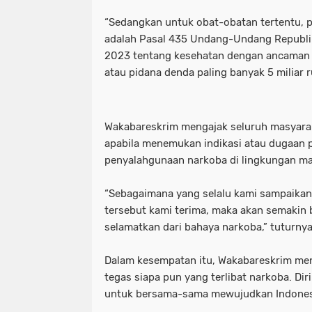
“Sedangkan untuk obat-obatan tertentu, 
_Lokasi ditemukan pemuda tewas ga
waka dpr: kado istimewa di hari san
adalah Pasal 435 Undang-Undang Republi
2023 tentang kesehatan dengan ancaman p
_Prabowo menunjuk Komjen Pol (Purn
_lokasi ditemukan pemuda tewas g
atau pidana denda paling banyak 5 miliar r
(Kemenkum). (Arsip Humas Kemenk
_prabowo menunjuk komjen pol (pur
_Tangkapan layar video banjir rob di
(kemenkum). (arsip humas kemenku
Wakabareskrim mengajak seluruh masyara
apabila menemukan indikasi atau dugaan 
- Maruarar mengatakan rumah subsi
_tangkapan layar video banjir rob d
penyalahgunaan narkoba di lingkungan m
pendapatan ini. (Foto: ANTARA FO
- maruarar mengatakan rumah subs
“Sebagaimana yang selalu kami sampaikan
- Muhammad Iqbal Khatami founder 
pendapatan ini. (foto: antara foto/a
tersebut kami terima, maka akan semakin 
selamatkan dari bahaya narkoba,” tuturnya
'Tuntut Pangkas Pemotongan Biaya Ap
- muhammad iqbal khatami founder
Dalam kesempatan itu, Wakabareskrim men
"Jalur Lintas Selatan (JLS) Kelok S
'tuntut pangkas pemotongan biaya a
tegas siapa pun yang terlibat narkoba. Di
"Presiden RI Prabowo Subianto. (REUT
"jalur lintas selatan (jls) kelok s
untuk bersama-sama mewujudkan Indones