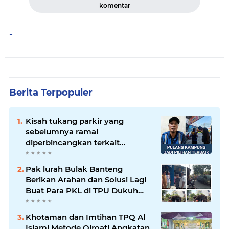
komentar
-
Berita Terpopuler
Kisah tukang parkir yang
sebelumnya ramai
diperbincangkan terkait
persoalan parkir gratis di
sebuah minimarket di Bekasi
Pak lurah Bulak Banteng
kini memasuki babak baru.
Berikan Arahan dan Solusi Lagi
Buat Para PKL di TPU Dukuh
Bulak Banteng Surabaya
Khotaman dan Imtihan TPQ Al
Islami Metode Qiroati Angkatan