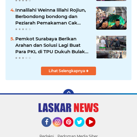
Innalilahi Weinna lillahi Rojiun,
Berbondong bondong dan
Peziarah Pemakaman Cak
Soleh.
Pemkot Surabaya Berikan
Arahan dan Solusi Lagi Buat
Para PKL di TPU Dukuh Bulak
Banteng Surabaya
Lihat Selengkapnya
Facebook
Instagram
Pinterest
Twitter
YouTube
Redaksi
Pedoman Media Siber