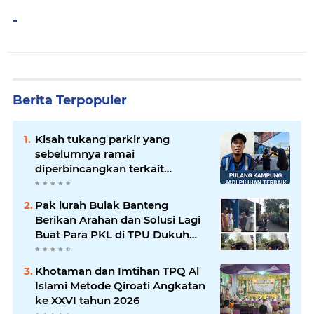
-
Berita Terpopuler
Kisah tukang parkir yang
sebelumnya ramai
diperbincangkan terkait
persoalan parkir gratis di
sebuah minimarket di Bekasi
Pak lurah Bulak Banteng
kini memasuki babak baru.
Berikan Arahan dan Solusi Lagi
Buat Para PKL di TPU Dukuh
Bulak Banteng Surabaya
Khotaman dan Imtihan TPQ Al
Islami Metode Qiroati Angkatan
ke XXVI tahun 2026