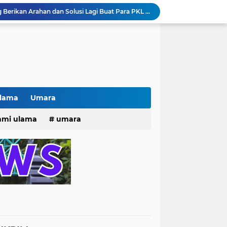
# Warga bulak banteng wetan Gang 8 Kompak Gotong Royong Membangun Gapuro #
n Beri Santunan Korban Gempa***
Kasatpol PP Surabaya Pecat Oknum Investasi dan Arisan Bodong Ratusan Juta
ISTIWA TERKINI)NEWS.YANG KE 1
pacara dan Parade HUT Bhayangkara di Monas
Jalin Silaturahmi dan Kekompakan, Laskar News Ngopi Bareng Di Warkop RRK Surabaya .
kan Acara KHOTAMAN DAN IMTIHAN ke ...XXVI
Khotaman dan Imtihan TPQ Al Islami Metode Qiroati Angkatan ke XXVI tahun 2026
Ulama
Umara
Kisah tukang parkir yang sebelumnya ramai diperbincangkan terkait persoalan parkir gratis di sebuah minimarket di Bekasi kini memasuki babak baru.
25
hmi ulama
umara
Pak lurah Bulak Banteng Berikan Arahan dan Solusi Lagi Buat Para PKL di TPU Dukuh Bulak Banteng Surabaya
tri 2025
o dan Maknanya
go dan maknanya
rang Masih Belum Diperbaiki