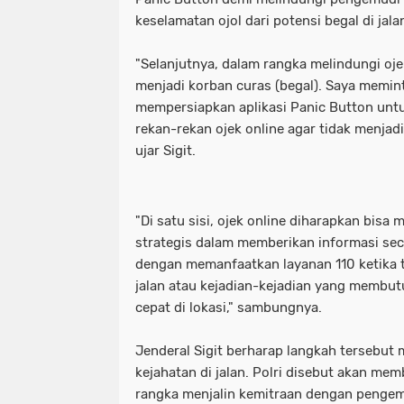
keselamatan ojol dari potensi begal di jala
_Lokasi ditemukan pemuda tewas ga
waka dpr: kado istimewa di hari san
"Selanjutnya, dalam rangka melindungi oje
_Prabowo menunjuk Komjen Pol (Purn
_lokasi ditemukan pemuda tewas g
menjadi korban curas (begal). Saya memin
mempersiapkan aplikasi Panic Button unt
(Kemenkum). (Arsip Humas Kemenk
_prabowo menunjuk komjen pol (pur
rekan-rekan ojek online agar tidak menjadi
_Tangkapan layar video banjir rob di
ujar Sigit.
(kemenkum). (arsip humas kemenku
- Maruarar mengatakan rumah subsi
_tangkapan layar video banjir rob d
"Di satu sisi, ojek online diharapkan bisa
pendapatan ini. (Foto: ANTARA FO
- maruarar mengatakan rumah subs
strategis dalam memberikan informasi sec
- Muhammad Iqbal Khatami founder 
dengan memanfaatkan layanan 110 ketika te
pendapatan ini. (foto: antara foto/a
jalan atau kejadian-kejadian yang membut
'Tuntut Pangkas Pemotongan Biaya Ap
- muhammad iqbal khatami founder
cepat di lokasi," sambungnya.
"Jalur Lintas Selatan (JLS) Kelok S
'tuntut pangkas pemotongan biaya a
Jenderal Sigit berharap langkah tersebu
kejahatan di jalan. Polri disebut akan me
"Presiden RI Prabowo Subianto. (REUT
"jalur lintas selatan (jls) kelok s
rangka menjalin kemitraan dengan pengemu