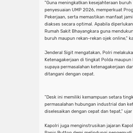
"Guna meningkatkan kesejahteraan buruh
Motret Warga di Ruang Publik Harus
mayoritas etle
meluap hingga k
penyesuaian UMP 2026, memperkuat Prog
Pekerjaan, serta memastikan manfaat jami
Pelaku Pembacokan Berhasil Diamank
motor sempat diduga melaju kenc
diakses secara optimal. Apabila diperluka
Rumah Sakit Bhayangkara guna mendukung
Perkuat Ketahanan Pangan Menuju 
ojol gelar demo digedung dpr
buruh maupun rekan-rekan ojek online," k
Polres Pelabuhan Tanjung Perak Mat
perkuat ketahanan pangan menuju
Jenderal Sigit mengatakan, Polri melaku
Polres Pelabuhan Tanjung Perak Su
polres pelabuhan tanjung perak ma
Ketenagakerjaan di tingkat Polda maupun P
supaya permasalahan ketenagakerjaan dan
Polri Tetapkan Tiga Tersangka Kasus
polres pelabuhan tanjung perak su
ditangani dengan cepat.
Polsek Kenjeran Ungkap Kasus Peni
polri tetapkan tiga tersangka kasus
Polsek Pabean Cantikan Ungkap Kas
polsek kenjeran ungkap kasus pen
"Desk ini memiliki kemampuan setara ting
permasalahan hubungan industrial dan ke
Program Walikota Surabaya Eri Cahy
polsek pabean cantikan ungkap ka
diselesaikan dengan cepat dan tepat," ujar 
Tuding PT. DABN Bohong Terkait Kod
program walikota surabaya eri cah
Kapolri juga menginstrusikan jajaran Kapo
Waka DPR: Kado Istimewa di Hari San
Panic Button demi melindungi pengemudi o
tuding pt. dabn bohong terkait kod