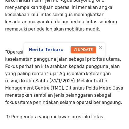
Kakorlantas Polri Irjen Pol Agus Suryonugroho
menyampaikan tujuan operasi ini menekan angka
kecelakaan lalu lintas sekaligus meningkatkan
kesadaran masyarakat dalam berlalu lintas sebelum
memasuki periode lonjakan mobilitas mudik.
×
Berita Terbaru
UPDATE
“Operasi Keselamatan 2026 menempatkan
keselamatan pengguna jalan sebagai prioritas utama.
Fokus perhatian kita arahkan kepada pengguna jalan
yang paling rentan,” ujar Agus dalam keterangan
resmi, dikutip Sabtu (31/1/2026). Melalui Traffic
Management Centre (TMC), Ditlantas Polda Metro Jaya
menetapkan sembilan jenis pelanggaran sebagai
fokus utama penindakan selama operasi berlangsung.
1• Pengendara yang melawan arus lalu lintas.