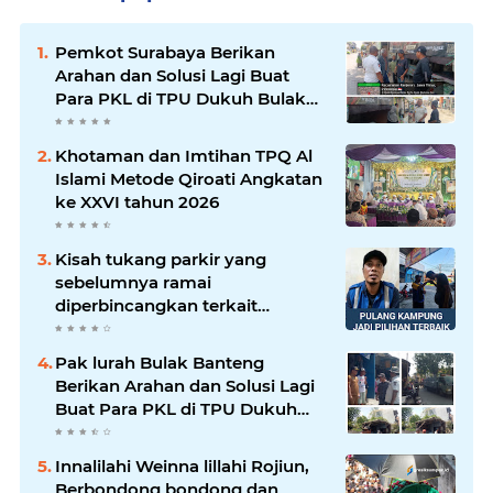
Pemkot Surabaya Berikan
Arahan dan Solusi Lagi Buat
Para PKL di TPU Dukuh Bulak
Banteng Surabaya
Khotaman dan Imtihan TPQ Al
Islami Metode Qiroati Angkatan
ke XXVI tahun 2026
Kisah tukang parkir yang
sebelumnya ramai
diperbincangkan terkait
persoalan parkir gratis di
sebuah minimarket di Bekasi
Pak lurah Bulak Banteng
kini memasuki babak baru.
Berikan Arahan dan Solusi Lagi
Buat Para PKL di TPU Dukuh
Bulak Banteng Surabaya
Innalilahi Weinna lillahi Rojiun,
Berbondong bondong dan