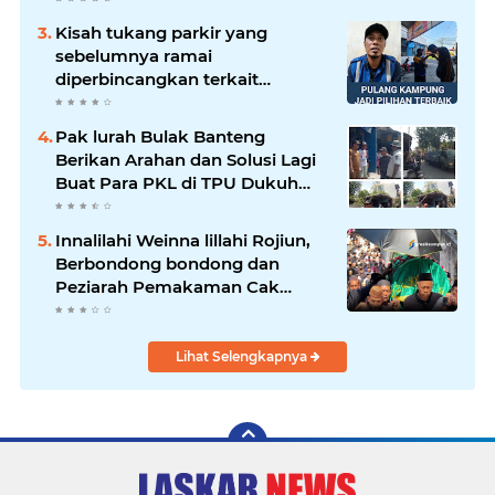
Kisah tukang parkir yang
sebelumnya ramai
diperbincangkan terkait
persoalan parkir gratis di
sebuah minimarket di Bekasi
Pak lurah Bulak Banteng
kini memasuki babak baru.
Berikan Arahan dan Solusi Lagi
Buat Para PKL di TPU Dukuh
Bulak Banteng Surabaya
Innalilahi Weinna lillahi Rojiun,
Berbondong bondong dan
Peziarah Pemakaman Cak
Soleh.
Lihat Selengkapnya