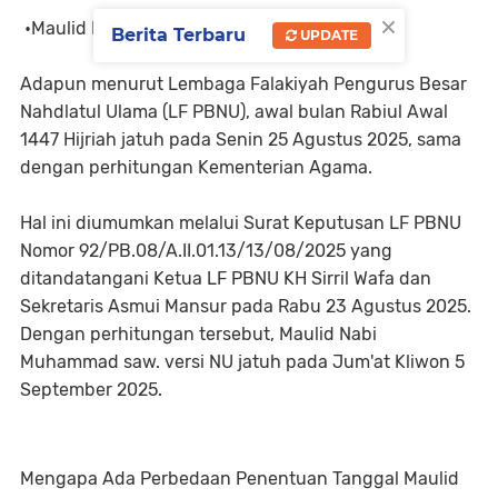
×
•Maulid Nabi Muhammad 2025 Versi NU•
Berita Terbaru
UPDATE
Adapun menurut Lembaga Falakiyah Pengurus Besar
Nahdlatul Ulama (LF PBNU), awal bulan Rabiul Awal
1447 Hijriah jatuh pada Senin 25 Agustus 2025, sama
dengan perhitungan Kementerian Agama.
Hal ini diumumkan melalui Surat Keputusan LF PBNU
Nomor 92/PB.08/A.II.01.13/13/08/2025 yang
ditandatangani Ketua LF PBNU KH Sirril Wafa dan
Sekretaris Asmui Mansur pada Rabu 23 Agustus 2025.
Dengan perhitungan tersebut, Maulid Nabi
Muhammad saw. versi NU jatuh pada Jum'at Kliwon 5
September 2025.
Mengapa Ada Perbedaan Penentuan Tanggal Maulid