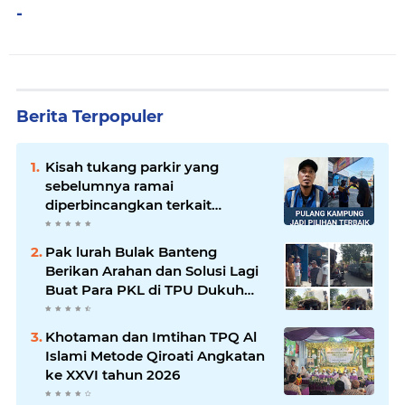
-
Berita Terpopuler
Kisah tukang parkir yang
sebelumnya ramai
diperbincangkan terkait
persoalan parkir gratis di
sebuah minimarket di Bekasi
Pak lurah Bulak Banteng
kini memasuki babak baru.
Berikan Arahan dan Solusi Lagi
Buat Para PKL di TPU Dukuh
Bulak Banteng Surabaya
Khotaman dan Imtihan TPQ Al
Islami Metode Qiroati Angkatan
ke XXVI tahun 2026