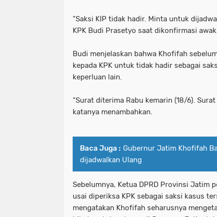
Motret Warga di Ruang Publik Harus
mayoritas etle
meluap hingga k
“Saksi KIP tidak hadir. Minta untuk dijadwa
KPK Budi Prasetyo saat dikonfirmasi awa
Pelaku Pembacokan Berhasil Diamank
motor sempat diduga melaju kenc
Perkuat Ketahanan Pangan Menuju 
ojol gelar demo digedung dpr
Budi menjelaskan bahwa Khofifah sebelum
kepada KPK untuk tidak hadir sebagai sa
Polres Pelabuhan Tanjung Perak Mat
perkuat ketahanan pangan menuju
keperluan lain.
Polres Pelabuhan Tanjung Perak Su
polres pelabuhan tanjung perak ma
“Surat diterima Rabu kemarin (18/6). Surat
katanya menambahkan.
Polri Tetapkan Tiga Tersangka Kasus
polres pelabuhan tanjung perak su
Polsek Kenjeran Ungkap Kasus Peni
polri tetapkan tiga tersangka kasus
Baca Juga :
Gubernur Jatim Khofifah Bat
Polsek Pabean Cantikan Ungkap Kas
polsek kenjeran ungkap kasus pen
dijadwalkan Ulang
Program Walikota Surabaya Eri Cahy
polsek pabean cantikan ungkap ka
Sebelumnya, Ketua DPRD Provinsi Jatim p
Tuding PT. DABN Bohong Terkait Kod
program walikota surabaya eri cah
usai diperiksa KPK sebagai saksi kasus ter
mengatakan Khofifah seharusnya mengeta
Waka DPR: Kado Istimewa di Hari San
tuding pt. dabn bohong terkait kod