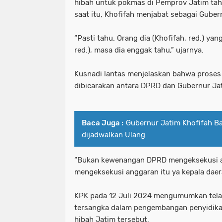
hibah untuk pokmas di Pemprov Jatim ta
saat itu, Khofifah menjabat sebagai Guber
_Lokasi ditemukan pemuda tewas ga
waka dpr: kado istimewa di hari san
“Pasti tahu. Orang dia (Khofifah, red.) ya
_Prabowo menunjuk Komjen Pol (Purn
_lokasi ditemukan pemuda tewas g
red.), masa dia enggak tahu,” ujarnya.
(Kemenkum). (Arsip Humas Kemenk
_prabowo menunjuk komjen pol (pur
Kusnadi lantas menjelaskan bahwa proses 
_Tangkapan layar video banjir rob di
(kemenkum). (arsip humas kemenku
dibicarakan antara DPRD dan Gubernur Ja
- Maruarar mengatakan rumah subsi
_tangkapan layar video banjir rob d
Baca Juga :
Gubernur Jatim Khofifah Bat
pendapatan ini. (Foto: ANTARA FO
- maruarar mengatakan rumah subs
dijadwalkan Ulang
- Muhammad Iqbal Khatami founder 
pendapatan ini. (foto: antara foto/a
“Bukan kewenangan DPRD mengeksekusi a
'Tuntut Pangkas Pemotongan Biaya Ap
- muhammad iqbal khatami founder
mengeksekusi anggaran itu ya kepala daera
"Jalur Lintas Selatan (JLS) Kelok S
'tuntut pangkas pemotongan biaya a
KPK pada 12 Juli 2024 mengumumkan tela
"Presiden RI Prabowo Subianto. (REUT
"jalur lintas selatan (jls) kelok s
tersangka dalam pengembangan penyidika
hibah Jatim tersebut.