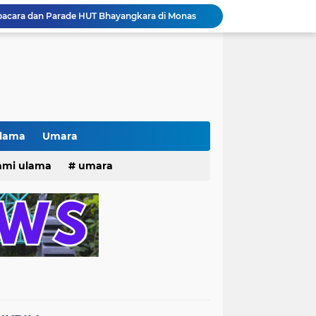
pacara dan Parade HUT Bhayangkara di Monas
Jalin Silaturahmi dan Kekompakan, Laskar News Ngopi Bareng Di Warkop RRK Surabaya .
kan Acara KHOTAMAN DAN IMTIHAN ke ...XXVI
Khotaman dan Imtihan TPQ Al Islami Metode Qiroati Angkatan ke XXVI tahun 2026
Kisah tukang parkir yang sebelumnya ramai diperbincangkan terkait persoalan parkir gratis di sebuah minimarket di Bekasi kini memasuki babak baru.
Pak lurah Bulak Banteng Berikan Arahan dan Solusi Lagi Buat Para PKL di TPU Dukuh Bulak Banteng Surabaya
# Warga bulak banteng wetan Gang 8 Kompak Gotong Royong Membangun Gapuro #
n Beri Santunan Korban Gempa***
Ulama
Umara
Kasatpol PP Surabaya Pecat Oknum Investasi dan Arisan Bodong Ratusan Juta
25
hmi ulama
umara
ISTIWA TERKINI)NEWS.YANG KE 1
tri 2025
o dan Maknanya
go dan maknanya
rang Masih Belum Diperbaiki