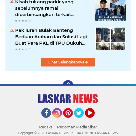
Kisah tukang parkir yang
sebelumnya ramai
diperbincangkan terkait
persoalan parkir gratis di
sebuah minimarket di Bekasi
Pak lurah Bulak Banteng
kini memasuki babak baru.
Berikan Arahan dan Solusi Lagi
Buat Para PKL di TPU Dukuh
Bulak Banteng Surabaya
Lihat Selengkapnya
Facebook
Instagram
Pinterest
Twitter
YouTube
Redaksi
Pedoman Media Siber
Copyright ©
2026 LASKAR NEWS. MEDIA ONLINE LASKAR NEWS