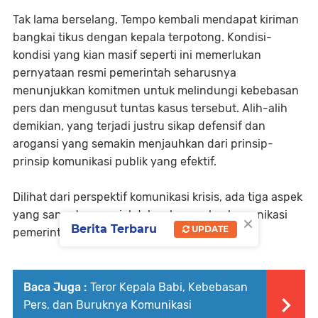
Tak lama berselang, Tempo kembali mendapat kiriman
bangkai tikus dengan kepala terpotong. Kondisi-
kondisi yang kian masif seperti ini memerlukan
pernyataan resmi pemerintah seharusnya
menunjukkan komitmen untuk melindungi kebebasan
pers dan mengusut tuntas kasus tersebut. Alih-alih
demikian, yang terjadi justru sikap defensif dan
arogansi yang semakin menjauhkan dari prinsip-
prinsip komunikasi publik yang efektif.
Dilihat dari perspektif komunikasi krisis, ada tiga aspek
yang sangat menonjol dalam kegagalan komunikasi
×
Berita Terbaru
UPDATE
pemerintah dalam merespon kasus ini.
Baca Juga :
Teror Kepala Babi, Kebebasan
Pers, dan Buruknya Komunikasi