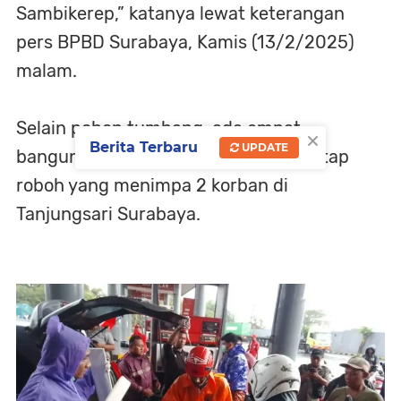
Sambikerep,” katanya lewat keterangan
pers BPBD Surabaya, Kamis (13/2/2025)
malam.
Selain pohon tumbang, ada empat
×
Berita Terbaru
UPDATE
bangunan rusak. Satu di antaranya atap
roboh yang menimpa 2 korban di
Tanjungsari Surabaya.