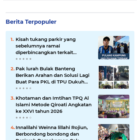
Berita Terpopuler
Kisah tukang parkir yang
sebelumnya ramai
diperbincangkan terkait
persoalan parkir gratis di
sebuah minimarket di Bekasi
Pak lurah Bulak Banteng
kini memasuki babak baru.
Berikan Arahan dan Solusi Lagi
Buat Para PKL di TPU Dukuh
Bulak Banteng Surabaya
Khotaman dan Imtihan TPQ Al
Islami Metode Qiroati Angkatan
ke XXVI tahun 2026
Innalilahi Weinna lillahi Rojiun,
Berbondong bondong dan