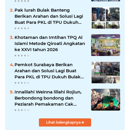
persoalan parkir gratis di
sebuah minimarket di Bekasi
Pak lurah Bulak Banteng
kini memasuki babak baru.
Berikan Arahan dan Solusi Lagi
Buat Para PKL di TPU Dukuh
Bulak Banteng Surabaya
Khotaman dan Imtihan TPQ Al
Islami Metode Qiroati Angkatan
ke XXVI tahun 2026
Pemkot Surabaya Berikan
Arahan dan Solusi Lagi Buat
Para PKL di TPU Dukuh Bulak
Banteng Surabaya
Innalilahi Weinna lillahi Rojiun,
Berbondong bondong dan
Peziarah Pemakaman Cak
Soleh.
Lihat Selengkapnya