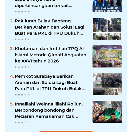
diperbincangkan terkait
persoalan parkir gratis di
sebuah minimarket di Bekasi
Pak lurah Bulak Banteng
kini memasuki babak baru.
Berikan Arahan dan Solusi Lagi
Buat Para PKL di TPU Dukuh
Bulak Banteng Surabaya
Khotaman dan Imtihan TPQ Al
Islami Metode Qiroati Angkatan
ke XXVI tahun 2026
Pemkot Surabaya Berikan
Arahan dan Solusi Lagi Buat
Para PKL di TPU Dukuh Bulak
Banteng Surabaya
Innalilahi Weinna lillahi Rojiun,
Berbondong bondong dan
Peziarah Pemakaman Cak
Soleh.