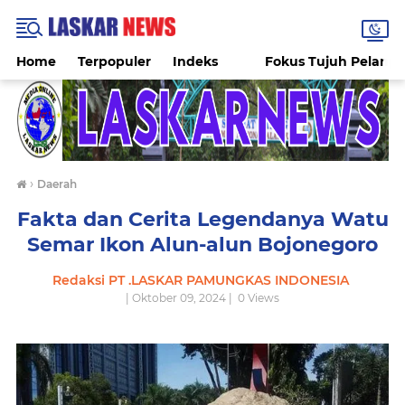
Home
Terpopuler
Indeks
Fokus Tujuh Pelang
›
Daerah
Fakta dan Cerita Legendanya Watu
Semar Ikon Alun-alun Bojonegoro
Redaksi PT .LASKAR PAMUNGKAS INDONESIA
| Oktober 09, 2024 |
0
Views