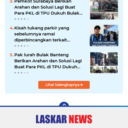
Pemkot Surabaya Berikan
Arahan dan Solusi Lagi Buat
Para PKL di TPU Dukuh Bulak
Banteng Surabaya
Kisah tukang parkir yang
sebelumnya ramai
diperbincangkan terkait
persoalan parkir gratis di
sebuah minimarket di Bekasi
Pak lurah Bulak Banteng
kini memasuki babak baru.
Berikan Arahan dan Solusi Lagi
Buat Para PKL di TPU Dukuh
Bulak Banteng Surabaya
Lihat Selengkapnya