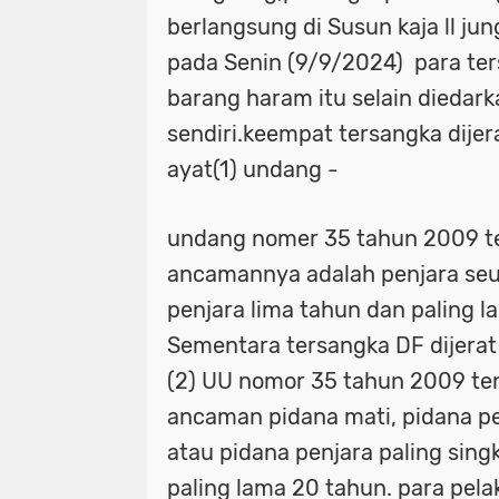
"Sikap Miftah Maulana alias Gus Mi
"presiden ri prabowo subianto. (reute
berlangsung di Susun kaja ll ju
pada Senin (9/9/2024) para te
Presiden Prabowo Subianto. Antara 
"sikap miftah maulana alias gus m
barang haram itu selain diedark
*BIADAB! Wartawan Disekap
*Har
khusus presiden prabowo subianto. a
sendiri.keempat tersangka dijer
*Polres Bangkalan Berhasil Amankan
*biadab! wartawan disekap
*har
ayat(1) undang -
•Guru besar Padepokan Laskar Pamun
*polres bangkalan berhasil amanka
undang nomer 35 tahun 2009 te
•Ilustrasi. Kompolnas meminta kasus 
•guru besar padepokan laskar pamu
ancamannya adalah penjara seu
•Pada pekan ini
1 Mobil Nyebur Su
•ilustrasi. kompolnas meminta kasu
penjara lima tahun dan paling 
129 PKL di Jembatan Suramadu direk
Sementara tersangka DF dijerat
•pada pekan ini
1 mobil nyebur 
(2) UU nomor 35 tahun 2009 te
14 Masjid Megah di Indonesia Wisata 
129 pkl di jembatan suramadu direk
ancaman pidana mati, pidana p
15 Tempat Wisata di Tuban Cocok un
14 masjid megah di indonesia wisata
atau pidana penjara paling sin
3 Organisasi Jurnalis Tolak Progra
15 tempat wisata di tuban cocok un
paling lama 20 tahun. para pela