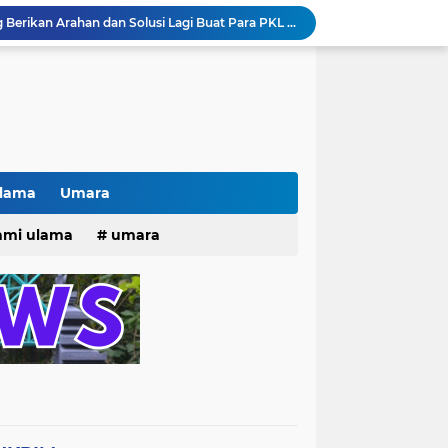
Pak lurah Bulak Banteng Berikan Arahan dan Solusi Lagi Buat Para PKL di TPU Dukuh Bulak Banteng Surabaya
# Warga bulak banteng wetan Gang 8 Kompak Gotong Royong Membangun Gapuro #
n Beri Santunan Korban Gempa***
Kasatpol PP Surabaya Pecat Oknum Investasi dan Arisan Bodong Ratusan Juta
ISTIWA TERKINI)NEWS.YANG KE 1
pacara dan Parade HUT Bhayangkara di Monas
Jalin Silaturahmi dan Kekompakan, Laskar News Ngopi Bareng Di Warkop RRK Surabaya .
kan Acara KHOTAMAN DAN IMTIHAN ke ...XXVI
Ulama
Umara
Khotaman dan Imtihan TPQ Al Islami Metode Qiroati Angkatan ke XXVI tahun 2026
25
hmi ulama
umara
Kisah tukang parkir yang sebelumnya ramai diperbincangkan terkait persoalan parkir gratis di sebuah minimarket di Bekasi kini memasuki babak baru.
tri 2025
o dan Maknanya
go dan maknanya
rang Masih Belum Diperbaiki