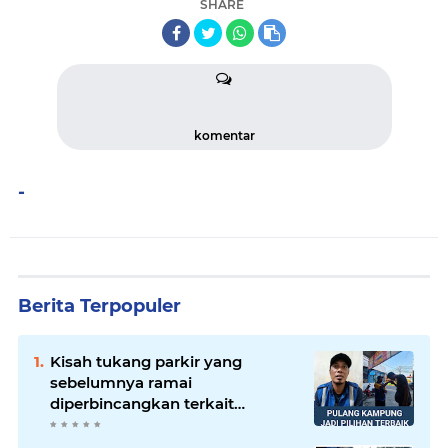
SHARE
komentar
-
Berita Terpopuler
Kisah tukang parkir yang
sebelumnya ramai
diperbincangkan terkait
persoalan parkir gratis di
sebuah minimarket di Bekasi