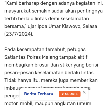
“Kami berharap dengan adanya kegiatan ini,
masyarakat semakin sadar akan pentingnya
tertib berlalu lintas demi keselamatan
bersama,” ujar Ipda Umar Kiswoyo, Selasa
(23/7/2024).
Pada kesempatan tersebut, petugas
Satlantas Polres Malang tampak aktif
membagikan brosur dan stiker yang berisi
pesan-pesan keselamatan berlalu lintas.
Tidak hanya itu, mereka juga memberikan
imbauan secara langsung kepada para
×
Berita Terbaru
UPDATE
pengendara, baik pengendara sepeda
motor, mobil, maupun angkutan umum.