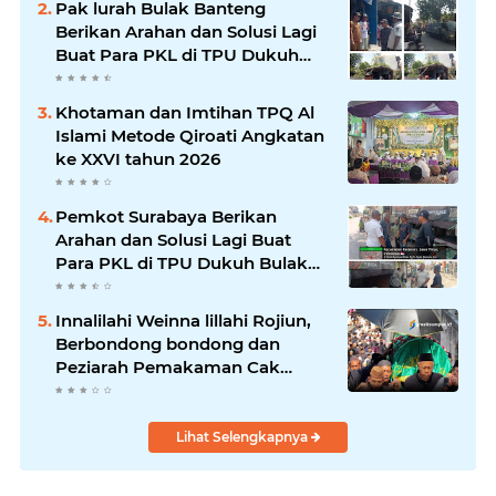
Pak lurah Bulak Banteng
kini memasuki babak baru.
Berikan Arahan dan Solusi Lagi
Buat Para PKL di TPU Dukuh
Bulak Banteng Surabaya
Khotaman dan Imtihan TPQ Al
Islami Metode Qiroati Angkatan
ke XXVI tahun 2026
Pemkot Surabaya Berikan
Arahan dan Solusi Lagi Buat
Para PKL di TPU Dukuh Bulak
Banteng Surabaya
Innalilahi Weinna lillahi Rojiun,
Berbondong bondong dan
Peziarah Pemakaman Cak
Soleh.
Lihat Selengkapnya