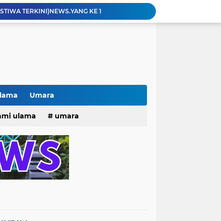
ISTIWA TERKINI)NEWS.YANG KE 1
pacara dan Parade HUT Bhayangkara di Monas
Jalin Silaturahmi dan Kekompakan, Laskar News Ngopi Bareng Di Warkop RRK Surabaya .
kan Acara KHOTAMAN DAN IMTIHAN ke ...XXVI
Innalilahi Weinna lillahi Rojiun, Berbondong bondong dan Peziarah Pemakaman Cak Soleh.
Kisah tukang parkir yang sebelumnya ramai diperbincangkan terkait persoalan parkir gratis di sebuah minimarket di Bekasi kini memasuki babak baru.
Pak lurah Bulak Banteng Berikan Arahan dan Solusi Lagi Buat Para PKL di TPU Dukuh Bulak Banteng Surabaya
# Warga bulak banteng wetan Gang 8 Kompak Gotong Royong Membangun Gapuro #
Ulama
Umara
n Beri Santunan Korban Gempa***
25
hmi ulama
umara
Kasatpol PP Surabaya Pecat Oknum Investasi dan Arisan Bodong Ratusan Juta
tri 2025
o dan Maknanya
go dan maknanya
rang Masih Belum Diperbaiki