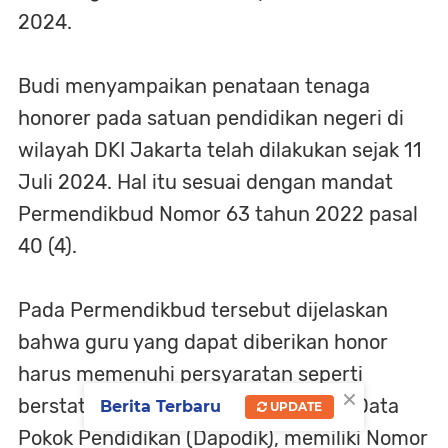
2024.
Budi menyampaikan penataan tenaga
honorer pada satuan pendidikan negeri di
wilayah DKI Jakarta telah dilakukan sejak 11
Juli 2024. Hal itu sesuai dengan mandat
Permendikbud Nomor 63 tahun 2022 pasal
40 (4).
Pada Permendikbud tersebut dijelaskan
bahwa guru yang dapat diberikan honor
harus memenuhi persyaratan seperti
×
berstatus bukan ASN, tercatat pada Data
Berita Terbaru
UPDATE
Pokok Pendidikan (Dapodik), memiliki Nomor