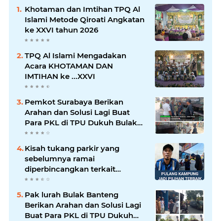
Khotaman dan Imtihan TPQ Al
Islami Metode Qiroati Angkatan
ke XXVI tahun 2026
TPQ Al Islami Mengadakan
Acara KHOTAMAN DAN
IMTIHAN ke ...XXVI
Pemkot Surabaya Berikan
Arahan dan Solusi Lagi Buat
Para PKL di TPU Dukuh Bulak
Banteng Surabaya
Kisah tukang parkir yang
sebelumnya ramai
diperbincangkan terkait
persoalan parkir gratis di
sebuah minimarket di Bekasi
Pak lurah Bulak Banteng
kini memasuki babak baru.
Berikan Arahan dan Solusi Lagi
Buat Para PKL di TPU Dukuh