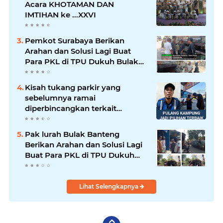
Acara KHOTAMAN DAN
IMTIHAN ke ...XXVI
Pemkot Surabaya Berikan
Arahan dan Solusi Lagi Buat
Para PKL di TPU Dukuh Bulak
Banteng Surabaya
Kisah tukang parkir yang
sebelumnya ramai
diperbincangkan terkait
persoalan parkir gratis di
sebuah minimarket di Bekasi
Pak lurah Bulak Banteng
kini memasuki babak baru.
Berikan Arahan dan Solusi Lagi
Buat Para PKL di TPU Dukuh
Bulak Banteng Surabaya
Lihat Selengkapnya