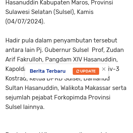
Hasanuddin Kabupaten Maros, Provinsi
Sulawesi Selatan (Sulsel), Kamis
(04/07/2024).
Hadir pula dalam penyambutan tersebut
antara lain Pj. Gubernur Sulsel Prof, Zudan
Arif Fakrulloh, Pangdam XIV Hasanuddin,
×
Kapolda Sulsel, Pangkoopsud-2, Kasdiv-3
Berita Terbaru
UPDATE
Kostrad, Ketua DPRD Sulsel, Danlanud
Sultan Hasanuddin, Walikota Makassar serta
sejumlah pejabat Forkopimda Provinsi
Sulsel lainnya.