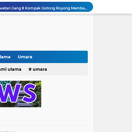
# Warga bulak banteng wetan Gang 8 Kompak Gotong Royong Membangun Gapuro #
n Beri Santunan Korban Gempa***
Kasatpol PP Surabaya Pecat Oknum Investasi dan Arisan Bodong Ratusan Juta
ISTIWA TERKINI)NEWS.YANG KE 1
pacara dan Parade HUT Bhayangkara di Monas
Jalin Silaturahmi dan Kekompakan, Laskar News Ngopi Bareng Di Warkop RRK Surabaya .
kan Acara KHOTAMAN DAN IMTIHAN ke ...XXVI
Innalilahi Weinna lillahi Rojiun, Berbondong bondong dan Peziarah Pemakaman Cak Soleh.
Ulama
Umara
Kisah tukang parkir yang sebelumnya ramai diperbincangkan terkait persoalan parkir gratis di sebuah minimarket di Bekasi kini memasuki babak baru.
25
hmi ulama
umara
Pak lurah Bulak Banteng Berikan Arahan dan Solusi Lagi Buat Para PKL di TPU Dukuh Bulak Banteng Surabaya
tri 2025
o dan Maknanya
go dan maknanya
rang Masih Belum Diperbaiki