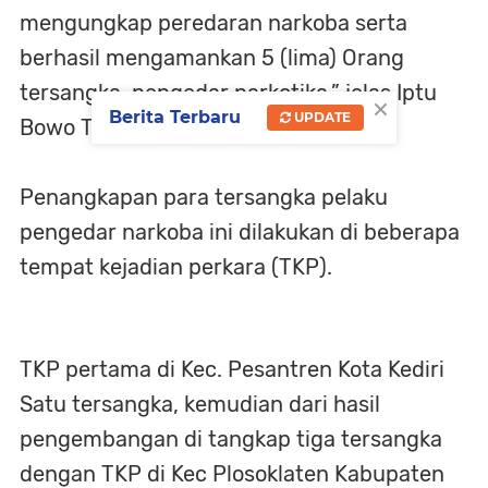
mengungkap peredaran narkoba serta
berhasil mengamankan 5 (lima) Orang
tersangka, pengedar narkotika,” jelas Iptu
×
Berita Terbaru
UPDATE
Bowo Tri Kuncoro, Rabu (5/6).
Penangkapan para tersangka pelaku
pengedar narkoba ini dilakukan di beberapa
tempat kejadian perkara (TKP).
TKP pertama di Kec. Pesantren Kota Kediri
Satu tersangka, kemudian dari hasil
pengembangan di tangkap tiga tersangka
dengan TKP di Kec Plosoklaten Kabupaten