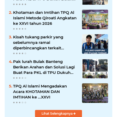
Banteng Surabaya
Khotaman dan Imtihan TPQ Al
Islami Metode Qiroati Angkatan
ke XXVI tahun 2026
Kisah tukang parkir yang
sebelumnya ramai
diperbincangkan terkait
persoalan parkir gratis di
sebuah minimarket di Bekasi
Pak lurah Bulak Banteng
kini memasuki babak baru.
Berikan Arahan dan Solusi Lagi
Buat Para PKL di TPU Dukuh
Bulak Banteng Surabaya
TPQ Al Islami Mengadakan
Acara KHOTAMAN DAN
IMTIHAN ke ...XXVI
Lihat Selengkapnya