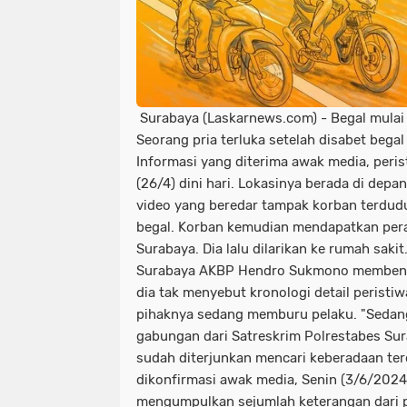
Dua Pemuda Tewas Adu Banteng di 
destinasi wisata di bangkalan
d
Gratis Parkir Asal Bayar Pajak Kenda
dua pemuda tewas adu banteng di
Infrastruktur Jalan Dusun Kateng 
getaran terasa di blitar
gratis 
Surabaya (Laskarnews.com) - Begal mulai
iyyah Baitur Rohman Gelar Maulidur Ro
imbas aksi demo di ketapang
i
Seorang pria terluka setelah disabet begal
Informasi yang diterima awak media, peris
Jagal dan Pedagang RPH Pegirian G
ingatkan harus humanis
iyyah 
(26/4) dini hari. Lokasinya berada di dep
Kakorlantas Ingatkan Pemudik Tetap 
jagal dan pedagang rph pegirian g
video yang beredar tampak korban terdudu
begal. Korban kemudian mendapatkan per
KCB Jatim Tantang Adu Data!
Kemb
kakorlantas ingatkan pemudik tetap
Surabaya. Dia lalu dilarikan ke rumah saki
Surabaya AKBP Hendro Sukmono membenark
Kerugian Akibat Kericuhan yang Tewa
kcb jatim tantang adu data!
kem
dia tak menyebut kronologi detail peristiwa
pihaknya sedang memburu pelaku. "Sedang
KPK Periksa Eks Ketua DPRD Jatim K
kerugian akibat kericuhan yang tew
gabungan dari Satreskrim Polrestabes Su
LSM PLPI Gelar Istighosah Qubro di
kpk periksa eks ketua dprd jatim k
sudah diterjunkan mencari keberadaan ter
dikonfirmasi awak media, Senin (3/6/202
Mayoritas ETLE
Meluap hingga ke 
lsm plpi gelar istighosah qubro di
mengumpulkan sejumlah keterangan dari par