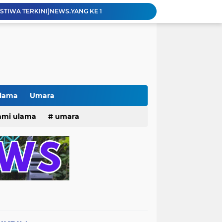
ISTIWA TERKINI)NEWS.YANG KE 1
pacara dan Parade HUT Bhayangkara di Monas
Jalin Silaturahmi dan Kekompakan, Laskar News Ngopi Bareng Di Warkop RRK Surabaya .
kan Acara KHOTAMAN DAN IMTIHAN ke ...XXVI
Innalilahi Weinna lillahi Rojiun, Berbondong bondong dan Peziarah Pemakaman Cak Soleh.
Kisah tukang parkir yang sebelumnya ramai diperbincangkan terkait persoalan parkir gratis di sebuah minimarket di Bekasi kini memasuki babak baru.
Pak lurah Bulak Banteng Berikan Arahan dan Solusi Lagi Buat Para PKL di TPU Dukuh Bulak Banteng Surabaya
# Warga bulak banteng wetan Gang 8 Kompak Gotong Royong Membangun Gapuro #
Ulama
Umara
n Beri Santunan Korban Gempa***
25
hmi ulama
umara
Kasatpol PP Surabaya Pecat Oknum Investasi dan Arisan Bodong Ratusan Juta
tri 2025
o dan Maknanya
go dan maknanya
rang Masih Belum Diperbaiki