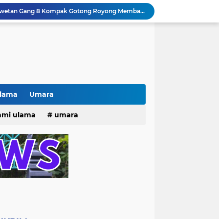
# Warga bulak banteng wetan Gang 8 Kompak Gotong Royong Membangun Gapuro #
n Beri Santunan Korban Gempa***
Kasatpol PP Surabaya Pecat Oknum Investasi dan Arisan Bodong Ratusan Juta
ISTIWA TERKINI)NEWS.YANG KE 1
pacara dan Parade HUT Bhayangkara di Monas
Jalin Silaturahmi dan Kekompakan, Laskar News Ngopi Bareng Di Warkop RRK Surabaya .
kan Acara KHOTAMAN DAN IMTIHAN ke ...XXVI
Khotaman dan Imtihan TPQ Al Islami Metode Qiroati Angkatan ke XXVI tahun 2026
Ulama
Umara
Kisah tukang parkir yang sebelumnya ramai diperbincangkan terkait persoalan parkir gratis di sebuah minimarket di Bekasi kini memasuki babak baru.
25
hmi ulama
umara
Pak lurah Bulak Banteng Berikan Arahan dan Solusi Lagi Buat Para PKL di TPU Dukuh Bulak Banteng Surabaya
tri 2025
o dan Maknanya
go dan maknanya
rang Masih Belum Diperbaiki