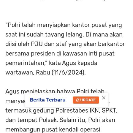
“Polri telah menyiapkan kantor pusat yang
saat ini sudah tayang lelang. Di mana akan
diisi oleh PJU dan staf yang akan berkantor
bersama presiden di kawasan inti pusat
pemerintahan,” kata Agus kepada
wartawan, Rabu (11/6/2024).
Agus menjelaskan bahwa Polri telah
×
Berita Terbaru
menyediakan berbagai fasilitas di IKN,
UPDATE
termasuk gedung Polrestabes IKN, SPKT,
dan tempat Polsek. Selain itu, Polri akan
membangun pusat kendali operasi