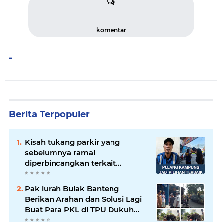
komentar
-
Berita Terpopuler
Kisah tukang parkir yang
sebelumnya ramai
diperbincangkan terkait
persoalan parkir gratis di
sebuah minimarket di Bekasi
Pak lurah Bulak Banteng
kini memasuki babak baru.
Berikan Arahan dan Solusi Lagi
Buat Para PKL di TPU Dukuh
Bulak Banteng Surabaya