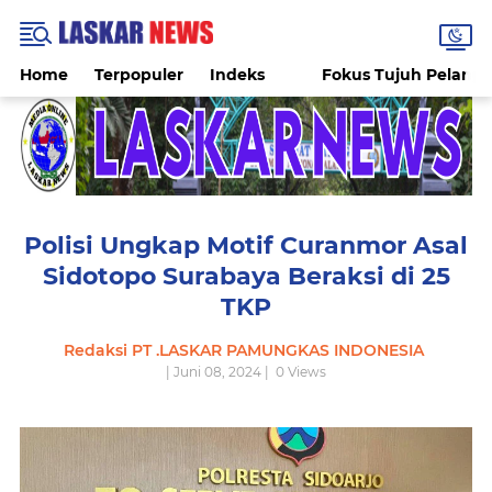
Home
Terpopuler
Indeks
Fokus Tujuh Pelang
Polisi Ungkap Motif Curanmor Asal
Sidotopo Surabaya Beraksi di 25
TKP
Redaksi PT .LASKAR PAMUNGKAS INDONESIA
| Juni 08, 2024 |
0
Views