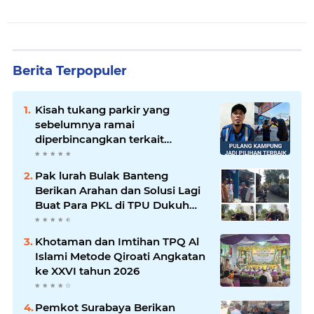
Berita Terpopuler
Kisah tukang parkir yang
sebelumnya ramai
diperbincangkan terkait
persoalan parkir gratis di
sebuah minimarket di Bekasi
Pak lurah Bulak Banteng
kini memasuki babak baru.
Berikan Arahan dan Solusi Lagi
Buat Para PKL di TPU Dukuh
Bulak Banteng Surabaya
Khotaman dan Imtihan TPQ Al
Islami Metode Qiroati Angkatan
ke XXVI tahun 2026
Pemkot Surabaya Berikan