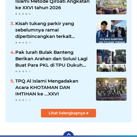
Islami Metode Qiroati Angkatan
ke XXVI tahun 2026
Kisah tukang parkir yang
sebelumnya ramai
diperbincangkan terkait
persoalan parkir gratis di
sebuah minimarket di Bekasi
Pak lurah Bulak Banteng
kini memasuki babak baru.
Berikan Arahan dan Solusi Lagi
Buat Para PKL di TPU Dukuh
Bulak Banteng Surabaya
TPQ Al Islami Mengadakan
Acara KHOTAMAN DAN
IMTIHAN ke ...XXVI
Lihat Selengkapnya