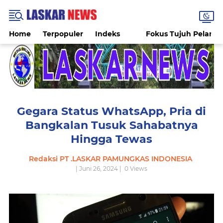
Home
Terpopuler
Indeks
Fokus Tujuh Pelang
Gegara Status WhatsApp, Pria di
Bangkalan Tusuk Sahabatnya
Hingga Tewas
Redaksi PT .LASKAR PAMUNGKAS INDONESIA
| Juni 26, 2024 |
0
Views