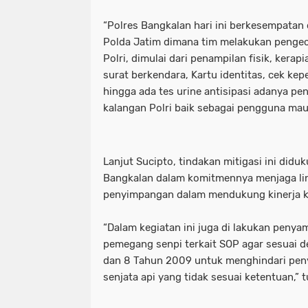
Motret Warga di Ruang Publik Harus
mayoritas etle
meluap hingga k
“Polres Bangkalan hari ini berkesempatan
Polda Jatim dimana tim melakukan pengec
Pelaku Pembacokan Berhasil Diamank
motor sempat diduga melaju kenc
Polri, dimulai dari penampilan fisik, kerap
surat berkendara, Kartu identitas, cek kep
Perkuat Ketahanan Pangan Menuju 
ojol gelar demo digedung dpr
hingga ada tes urine antisipasi adanya p
Polres Pelabuhan Tanjung Perak Mat
perkuat ketahanan pangan menuju
kalangan Polri baik sebagai pengguna mau
Polres Pelabuhan Tanjung Perak Su
polres pelabuhan tanjung perak ma
Lanjut Sucipto, tindakan mitigasi ini did
Polri Tetapkan Tiga Tersangka Kasus
polres pelabuhan tanjung perak su
Bangkalan dalam komitmennya menjaga lin
Polsek Kenjeran Ungkap Kasus Peni
polri tetapkan tiga tersangka kasus
penyimpangan dalam mendukung kinerja ke
Polsek Pabean Cantikan Ungkap Kas
polsek kenjeran ungkap kasus pen
“Dalam kegiatan ini juga di lakukan peny
pemegang senpi terkait SOP agar sesuai d
Program Walikota Surabaya Eri Cahy
polsek pabean cantikan ungkap ka
dan 8 Tahun 2009 untuk menghindari pe
senjata api yang tidak sesuai ketentuan,” 
Tuding PT. DABN Bohong Terkait Kod
program walikota surabaya eri cah
Waka DPR: Kado Istimewa di Hari San
tuding pt. dabn bohong terkait kod