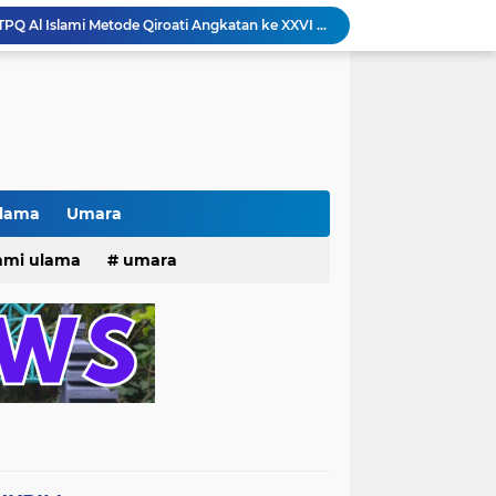
Khotaman dan Imtihan TPQ Al Islami Metode Qiroati Angkatan ke XXVI tahun 2026
Kisah tukang parkir yang sebelumnya ramai diperbincangkan terkait persoalan parkir gratis di sebuah minimarket di Bekasi kini memasuki babak baru.
Pak lurah Bulak Banteng Berikan Arahan dan Solusi Lagi Buat Para PKL di TPU Dukuh Bulak Banteng Surabaya
# Warga bulak banteng wetan Gang 8 Kompak Gotong Royong Membangun Gapuro #
n Beri Santunan Korban Gempa***
Kasatpol PP Surabaya Pecat Oknum Investasi dan Arisan Bodong Ratusan Juta
ISTIWA TERKINI)NEWS.YANG KE 1
pacara dan Parade HUT Bhayangkara di Monas
Ulama
Umara
Jalin Silaturahmi dan Kekompakan, Laskar News Ngopi Bareng Di Warkop RRK Surabaya .
25
hmi ulama
umara
kan Acara KHOTAMAN DAN IMTIHAN ke ...XXVI
tri 2025
o dan Maknanya
go dan maknanya
rang Masih Belum Diperbaiki