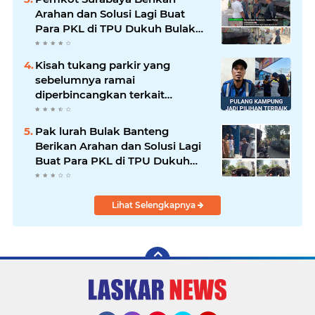
Arahan dan Solusi Lagi Buat
Para PKL di TPU Dukuh Bulak
Banteng Surabaya
Kisah tukang parkir yang
sebelumnya ramai
diperbincangkan terkait
persoalan parkir gratis di
sebuah minimarket di Bekasi
Pak lurah Bulak Banteng
kini memasuki babak baru.
Berikan Arahan dan Solusi Lagi
Buat Para PKL di TPU Dukuh
Bulak Banteng Surabaya
Lihat Selengkapnya