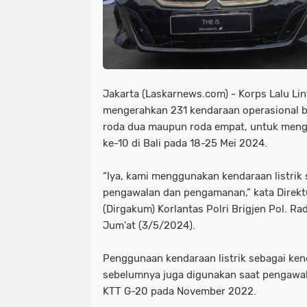
Dua Pemuda Tewas Adu Banteng di 
destinasi wisata di bangkalan
d
Gratis Parkir Asal Bayar Pajak Kenda
dua pemuda tewas adu banteng di
Infrastruktur Jalan Dusun Kateng 
getaran terasa di blitar
gratis 
Jakarta (Laskarnews.com) - Korps Lalu Lint
iyyah Baitur Rohman Gelar Maulidur Ro
imbas aksi demo di ketapang
i
mengerahkan 231 kendaraan operasional be
Jagal dan Pedagang RPH Pegirian G
ingatkan harus humanis
iyyah 
roda dua maupun roda empat, untuk men
ke-10 di Bali pada 18-25 Mei 2024.
Kakorlantas Ingatkan Pemudik Tetap 
jagal dan pedagang rph pegirian g
“Iya, kami menggunakan kendaraan listrik
KCB Jatim Tantang Adu Data!
Kemb
kakorlantas ingatkan pemudik tetap
pengawalan dan pengamanan,” kata Direk
(Dirgakum) Korlantas Polri Brigjen Pol. Ra
Kerugian Akibat Kericuhan yang Tewa
kcb jatim tantang adu data!
kem
Jum'at (3/5/2024).
KPK Periksa Eks Ketua DPRD Jatim K
kerugian akibat kericuhan yang tew
Penggunaan kendaraan listrik sebagai ken
LSM PLPI Gelar Istighosah Qubro di
kpk periksa eks ketua dprd jatim k
sebelumnya juga digunakan saat pengawa
KTT G-20 pada November 2022.
Mayoritas ETLE
Meluap hingga ke 
lsm plpi gelar istighosah qubro di