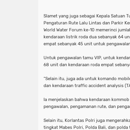
Motret Warga di Ruang Publik Harus
mayoritas etle
meluap hingga k
Slamet yang juga sebagai Kepala Satuan 
Pelaku Pembacokan Berhasil Diamank
motor sempat diduga melaju kenc
Pengaturan Rute Lalu Lintas dan Parkir Ke
World Water Forum ke-10 memerinci jumlah 
Perkuat Ketahanan Pangan Menuju 
ojol gelar demo digedung dpr
kendaraan listrik roda dua sebanyak 64 uni
empat sebanyak 45 unit untuk pengawalan
Polres Pelabuhan Tanjung Perak Mat
perkuat ketahanan pangan menuju
Polres Pelabuhan Tanjung Perak Su
polres pelabuhan tanjung perak ma
Untuk pengawalan tamu VIP, untuk kendara
68 unit dan kendaraan roda empat sebanya
Polri Tetapkan Tiga Tersangka Kasus
polres pelabuhan tanjung perak su
“Selain itu, juga ada untuk komando mobi
Polsek Kenjeran Ungkap Kasus Peni
polri tetapkan tiga tersangka kasus
dan kendaraan traffic accident analysis (TA
Polsek Pabean Cantikan Ungkap Kas
polsek kenjeran ungkap kasus pen
Ia menjelaskan bahwa kendaraan kommob
Program Walikota Surabaya Eri Cahy
polsek pabean cantikan ungkap ka
pengawalan, pengamanan rute, dan penga
Tuding PT. DABN Bohong Terkait Kod
program walikota surabaya eri cah
Selain itu, Korlantas Polri juga mengerahka
tingkat Mabes Polri, Polda Bali, dan polda
Waka DPR: Kado Istimewa di Hari San
tuding pt. dabn bohong terkait kod