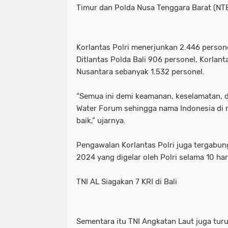
Timur dan Polda Nusa Tenggara Barat (NTB
_Lokasi ditemukan pemuda tewas ga
waka dpr: kado istimewa di hari san
_Prabowo menunjuk Komjen Pol (Purn
_lokasi ditemukan pemuda tewas g
Korlantas Polri menerjunkan 2.446 persone
Ditlantas Polda Bali 906 personel, Korlanta
(Kemenkum). (Arsip Humas Kemenk
_prabowo menunjuk komjen pol (pur
Nusantara sebanyak 1.532 personel.
_Tangkapan layar video banjir rob di
(kemenkum). (arsip humas kemenku
“Semua ini demi keamanan, keselamatan, da
- Maruarar mengatakan rumah subsi
_tangkapan layar video banjir rob d
Water Forum sehingga nama Indonesia di ra
baik,” ujarnya.
pendapatan ini. (Foto: ANTARA FO
- maruarar mengatakan rumah subs
Pengawalan Korlantas Polri juga tergabun
- Muhammad Iqbal Khatami founder 
pendapatan ini. (foto: antara foto/a
2024 yang digelar oleh Polri selama 10 har
'Tuntut Pangkas Pemotongan Biaya Ap
- muhammad iqbal khatami founder
TNI AL Siagakan 7 KRI di Bali
"Jalur Lintas Selatan (JLS) Kelok S
'tuntut pangkas pemotongan biaya a
"Presiden RI Prabowo Subianto. (REUT
"jalur lintas selatan (jls) kelok s
Sementara itu TNI Angkatan Laut juga tur