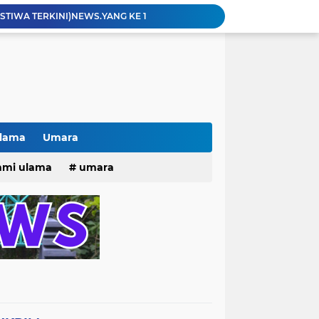
ISTIWA TERKINI)NEWS.YANG KE 1
pacara dan Parade HUT Bhayangkara di Monas
Jalin Silaturahmi dan Kekompakan, Laskar News Ngopi Bareng Di Warkop RRK Surabaya .
kan Acara KHOTAMAN DAN IMTIHAN ke ...XXVI
Innalilahi Weinna lillahi Rojiun, Berbondong bondong dan Peziarah Pemakaman Cak Soleh.
Kisah tukang parkir yang sebelumnya ramai diperbincangkan terkait persoalan parkir gratis di sebuah minimarket di Bekasi kini memasuki babak baru.
Pak lurah Bulak Banteng Berikan Arahan dan Solusi Lagi Buat Para PKL di TPU Dukuh Bulak Banteng Surabaya
# Warga bulak banteng wetan Gang 8 Kompak Gotong Royong Membangun Gapuro #
Ulama
Umara
n Beri Santunan Korban Gempa***
25
hmi ulama
umara
Kasatpol PP Surabaya Pecat Oknum Investasi dan Arisan Bodong Ratusan Juta
tri 2025
o dan Maknanya
go dan maknanya
rang Masih Belum Diperbaiki