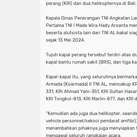
perang (KRI) dan dua helikopternya di Bali.
"Sikap Miftah Maulana alias Gus Mi
"presiden ri prabowo subianto. (reute
Presiden Prabowo Subianto. Antara 
"sikap miftah maulana alias gus m
Kepala Dinas Penerangan TNI Angkatan La
Pertama TNI I Made Wira Hady Arsanta men
*BIADAB! Wartawan Disekap
*Har
khusus presiden prabowo subianto. a
beserta alutsista lain dari TNI AL bakal sia
sejak 13 Mei 2024.
*Polres Bangkalan Berhasil Amankan
*biadab! wartawan disekap
*har
Tujuh kapal perang tersebut terdiri atas du
•Guru besar Padepokan Laskar Pamun
*polres bangkalan berhasil amanka
kapal bantu rumah sakit (BRS), dan tiga kap
•Ilustrasi. Kompolnas meminta kasus 
•guru besar padepokan laskar pamu
Kapal-kapal itu, yang seluruhnya bermark
•Pada pekan ini
1 Mobil Nyebur Su
•ilustrasi. kompolnas meminta kasu
Armada (Koarmada) II TNI AL, mencakup K
331, KRI Ahmad Yani-351, KRI Sultan Hasa
129 PKL di Jembatan Suramadu direk
•pada pekan ini
1 mobil nyebur 
KRI Tongkol-813, KRI Marlin-877, dan KRI 
14 Masjid Megah di Indonesia Wisata 
129 pkl di jembatan suramadu direk
“Kemudian ada juga dua helikopter, searide
15 Tempat Wisata di Tuban Cocok un
14 masjid megah di indonesia wisata
vehicle personnel/sekoci pendarat amfibi)
menambahkan pihaknya juga menyiapkan to
3 Organisasi Jurnalis Tolak Progra
15 tempat wisata di tuban cocok un
mengawal seluruh rangkaian acara.