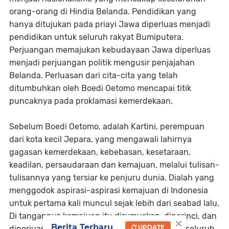
orang-orang di Hindia Belanda. Pendidikan yang
hanya ditujukan pada priayi Jawa diperluas menjadi
pendidikan untuk seluruh rakyat Bumiputera.
Perjuangan memajukan kebudayaan Jawa diperluas
menjadi perjuangan politik mengusir penjajahan
Belanda. Perluasan dari cita-cita yang telah
ditumbuhkan oleh Boedi Oetomo mencapai titik
puncaknya pada proklamasi kemerdekaan.
Sebelum Boedi Oetomo, adalah Kartini, perempuan
dari kota kecil Jepara, yang mengawali lahirnya
gagasan kemerdekaan, kebebasan, kesetaraan,
keadilan, persaudaraan dan kemajuan, melalui tulisan-
tulisannya yang tersiar ke penjuru dunia. Dialah yang
menggodok aspirasi-aspirasi kemajuan di Indonesia
untuk pertama kali muncul sejak lebih dari seabad lalu.
Di tangannya kemajuan itu dirumuskan, diperinci, dan
×
Berita Terbaru
UPDATE
diperjuangkan, untuk kemudian menjadi milik seluruh