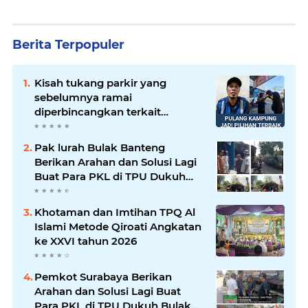
Berita Terpopuler
Kisah tukang parkir yang
sebelumnya ramai
diperbincangkan terkait
persoalan parkir gratis di
sebuah minimarket di Bekasi
Pak lurah Bulak Banteng
kini memasuki babak baru.
Berikan Arahan dan Solusi Lagi
Buat Para PKL di TPU Dukuh
Bulak Banteng Surabaya
Khotaman dan Imtihan TPQ Al
Islami Metode Qiroati Angkatan
ke XXVI tahun 2026
Pemkot Surabaya Berikan
Arahan dan Solusi Lagi Buat
Para PKL di TPU Dukuh Bulak