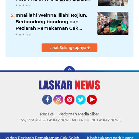
Banteng Surabaya
Innalilahi Weinna lillahi Rojiun,
Berbondong bondong dan
Peziarah Pemakaman Cak
Soleh.
Lihat Selengkapnya
Facebook
Instagram
Pinterest
Twitter
YouTube
Redaksi
Pedoman Media Siber
Copyright ©
2026 LASKAR NEWS. MEDIA ONLINE LASKAR NEWS
ong dan Peziarah Pemakaman Cak Soleh.
Kisah tukang parkir yang sebel