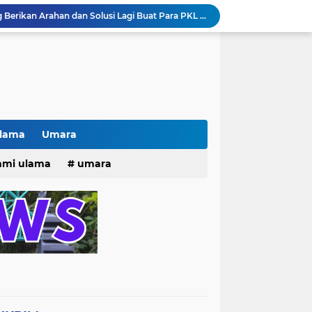
Pak lurah Bulak Banteng Berikan Arahan dan Solusi Lagi Buat Para PKL di TPU Dukuh Bulak Banteng Surabaya
# Warga bulak banteng wetan Gang 8 Kompak Gotong Royong Membangun Gapuro #
n Beri Santunan Korban Gempa***
Kasatpol PP Surabaya Pecat Oknum Investasi dan Arisan Bodong Ratusan Juta
ISTIWA TERKINI)NEWS.YANG KE 1
pacara dan Parade HUT Bhayangkara di Monas
Jalin Silaturahmi dan Kekompakan, Laskar News Ngopi Bareng Di Warkop RRK Surabaya .
kan Acara KHOTAMAN DAN IMTIHAN ke ...XXVI
Ulama
Umara
Innalilahi Weinna lillahi Rojiun, Berbondong bondong dan Peziarah Pemakaman Cak Soleh.
25
hmi ulama
umara
Kisah tukang parkir yang sebelumnya ramai diperbincangkan terkait persoalan parkir gratis di sebuah minimarket di Bekasi kini memasuki babak baru.
tri 2025
o dan Maknanya
go dan maknanya
rang Masih Belum Diperbaiki