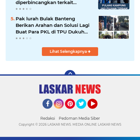
diperbincangkan terkait
persoalan parkir gratis di
sebuah minimarket di Bekasi
Pak lurah Bulak Banteng
kini memasuki babak baru.
Berikan Arahan dan Solusi Lagi
Buat Para PKL di TPU Dukuh
Bulak Banteng Surabaya
Lihat Selengkapnya
Facebook
Instagram
Pinterest
Twitter
YouTube
Redaksi
Pedoman Media Siber
Copyright ©
2026 LASKAR NEWS. MEDIA ONLINE LASKAR NEWS