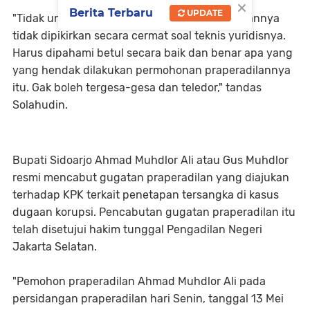
×
Berita Terbaru
UPDATE
"Tidak umum sih. Itu menunjukkan permohonannya
tidak dipikirkan secara cermat soal teknis yuridisnya.
Harus dipahami betul secara baik dan benar apa yang
yang hendak dilakukan permohonan praperadilannya
itu. Gak boleh tergesa-gesa dan teledor," tandas
Solahudin.
Bupati Sidoarjo Ahmad Muhdlor Ali atau Gus Muhdlor
resmi mencabut gugatan praperadilan yang diajukan
terhadap KPK terkait penetapan tersangka di kasus
dugaan korupsi. Pencabutan gugatan praperadilan itu
telah disetujui hakim tunggal Pengadilan Negeri
Jakarta Selatan.
"Pemohon praperadilan Ahmad Muhdlor Ali pada
persidangan praperadilan hari Senin, tanggal 13 Mei