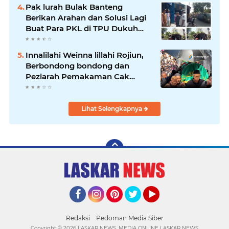
sebuah minimarket di Bekasi
Pak lurah Bulak Banteng
kini memasuki babak baru.
Berikan Arahan dan Solusi Lagi
Buat Para PKL di TPU Dukuh
Bulak Banteng Surabaya
Innalilahi Weinna lillahi Rojiun,
Berbondong bondong dan
Peziarah Pemakaman Cak
Soleh.
Lihat Selengkapnya
Facebook
Instagram
Pinterest
Twitter
YouTube
Redaksi
Pedoman Media Siber
Copyright ©
2026 LASKAR NEWS. MEDIA ONLINE LASKAR NEWS