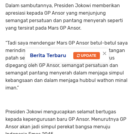
Dalam sambutannya, Presiden Jokowi memberikan
apresiasi kepada GP Ansor yang menjunjung
semangat persatuan dan pantang menyerah seperti
yang tersirat pada Mars GP Ansor.
“Tadi saya mendengar Mars GP Ansor betul-betul saya
×
merinding. Ansor maju satu barisan, seribu rintangan
Berita Terbaru
UPDATE
patah semuanya. Semangat ini yang terus harus
dipegang oleh GP Ansor, semangat persatuan dan
semangat pantang menyerah dalam menjaga simpul
kebangsaan dan dalam menjaga hubbul wathon minal
iman.”
Presiden Jokowi mengucapkan selamat bertugas
kepada kepengurusan baru GP Ansor. Menurutnya GP
Ansor akan jadi simpul perekat bangsa menuju