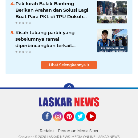
Pak lurah Bulak Banteng
Berikan Arahan dan Solusi Lagi
Buat Para PKL di TPU Dukuh
Bulak Banteng Surabaya
Kisah tukang parkir yang
sebelumnya ramai
diperbincangkan terkait
persoalan parkir gratis di
sebuah minimarket di Bekasi
kini memasuki babak baru.
Lihat Selengkapnya
Facebook
Instagram
Pinterest
Twitter
YouTube
Redaksi
Pedoman Media Siber
Copyright ©
2026 LASKAR NEWS. MEDIA ONLINE LASKAR NEWS