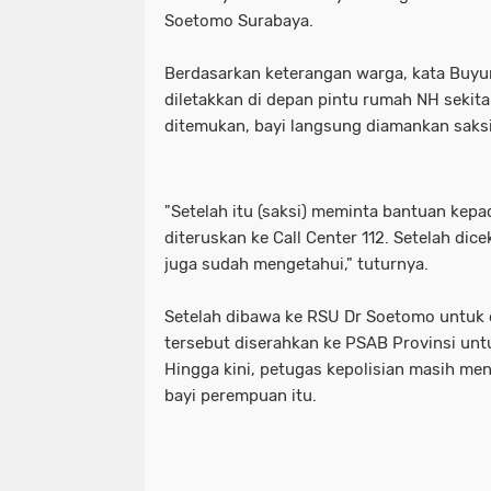
Soetomo Surabaya.
Motret Warga di Ruang Publik Harus
mayoritas etle
meluap hingga k
Berdasarkan keterangan warga, kata Buyu
Pelaku Pembacokan Berhasil Diamank
motor sempat diduga melaju kenc
diletakkan di depan pintu rumah NH sekita
Perkuat Ketahanan Pangan Menuju 
ojol gelar demo digedung dpr
ditemukan, bayi langsung diamankan saksi
Polres Pelabuhan Tanjung Perak Mat
perkuat ketahanan pangan menuju
"Setelah itu (saksi) meminta bantuan kepa
Polres Pelabuhan Tanjung Perak Su
polres pelabuhan tanjung perak ma
diteruskan ke Call Center 112. Setelah dic
Polri Tetapkan Tiga Tersangka Kasus
polres pelabuhan tanjung perak su
juga sudah mengetahui," tuturnya.
Polsek Kenjeran Ungkap Kasus Peni
polri tetapkan tiga tersangka kasus
Setelah dibawa ke RSU Dr Soetomo untuk 
tersebut diserahkan ke PSAB Provinsi unt
Polsek Pabean Cantikan Ungkap Kas
polsek kenjeran ungkap kasus pen
Hingga kini, petugas kepolisian masih me
bayi perempuan itu.
Program Walikota Surabaya Eri Cahy
polsek pabean cantikan ungkap ka
Tuding PT. DABN Bohong Terkait Kod
program walikota surabaya eri cah
Waka DPR: Kado Istimewa di Hari San
tuding pt. dabn bohong terkait kod