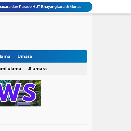
pacara dan Parade HUT Bhayangkara di Monas
Jalin Silaturahmi dan Kekompakan, Laskar News Ngopi Bareng Di Warkop RRK Surabaya .
kan Acara KHOTAMAN DAN IMTIHAN ke ...XXVI
Khotaman dan Imtihan TPQ Al Islami Metode Qiroati Angkatan ke XXVI tahun 2026
Kisah tukang parkir yang sebelumnya ramai diperbincangkan terkait persoalan parkir gratis di sebuah minimarket di Bekasi kini memasuki babak baru.
Pak lurah Bulak Banteng Berikan Arahan dan Solusi Lagi Buat Para PKL di TPU Dukuh Bulak Banteng Surabaya
# Warga bulak banteng wetan Gang 8 Kompak Gotong Royong Membangun Gapuro #
n Beri Santunan Korban Gempa***
Ulama
Umara
Kasatpol PP Surabaya Pecat Oknum Investasi dan Arisan Bodong Ratusan Juta
25
hmi ulama
umara
ISTIWA TERKINI)NEWS.YANG KE 1
tri 2025
o dan Maknanya
go dan maknanya
rang Masih Belum Diperbaiki