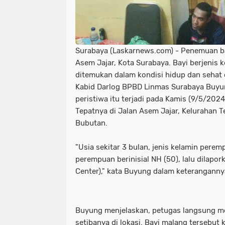
Dua Pemuda Tewas Adu Banteng di 
destinasi wisata di bangkalan
d
Gratis Parkir Asal Bayar Pajak Kenda
dua pemuda tewas adu banteng di
Infrastruktur Jalan Dusun Kateng 
getaran terasa di blitar
gratis 
Surabaya (Laskarnews.com) - Penemuan b
Asem Jajar, Kota Surabaya. Bayi berjenis
iyyah Baitur Rohman Gelar Maulidur Ro
imbas aksi demo di ketapang
i
ditemukan dalam kondisi hidup dan sehat
Kabid Darlog BPBD Linmas Surabaya Buyu
Jagal dan Pedagang RPH Pegirian G
ingatkan harus humanis
iyyah 
peristiwa itu terjadi pada Kamis (9/5/2024)
Tepatnya di Jalan Asem Jajar, Kelurahan
Kakorlantas Ingatkan Pemudik Tetap 
jagal dan pedagang rph pegirian g
Bubutan.
KCB Jatim Tantang Adu Data!
Kemb
kakorlantas ingatkan pemudik tetap
"Usia sekitar 3 bulan, jenis kelamin pere
Kerugian Akibat Kericuhan yang Tewa
kcb jatim tantang adu data!
kem
perempuan berinisial NH (50), lalu dilap
Center)," kata Buyung dalam keteranganny
KPK Periksa Eks Ketua DPRD Jatim K
kerugian akibat kericuhan yang tew
LSM PLPI Gelar Istighosah Qubro di
kpk periksa eks ketua dprd jatim k
Buyung menjelaskan, petugas langsung m
Mayoritas ETLE
Meluap hingga ke 
lsm plpi gelar istighosah qubro di
setibanya di lokasi. Bayi malang tersebut