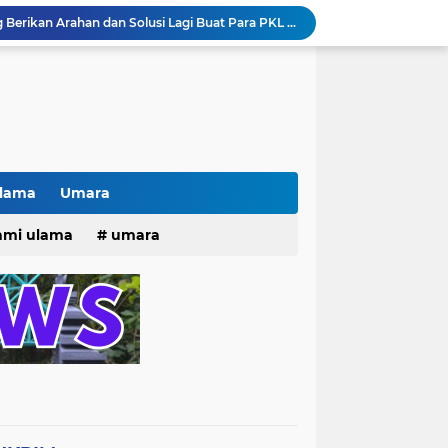
Pak lurah Bulak Banteng Berikan Arahan dan Solusi Lagi Buat Para PKL di TPU Dukuh Bulak Banteng Surabaya
# Warga bulak banteng wetan Gang 8 Kompak Gotong Royong Membangun Gapuro #
n Beri Santunan Korban Gempa***
Kasatpol PP Surabaya Pecat Oknum Investasi dan Arisan Bodong Ratusan Juta
ISTIWA TERKINI)NEWS.YANG KE 1
pacara dan Parade HUT Bhayangkara di Monas
Jalin Silaturahmi dan Kekompakan, Laskar News Ngopi Bareng Di Warkop RRK Surabaya .
kan Acara KHOTAMAN DAN IMTIHAN ke ...XXVI
Ulama
Umara
Khotaman dan Imtihan TPQ Al Islami Metode Qiroati Angkatan ke XXVI tahun 2026
25
hmi ulama
umara
Kisah tukang parkir yang sebelumnya ramai diperbincangkan terkait persoalan parkir gratis di sebuah minimarket di Bekasi kini memasuki babak baru.
tri 2025
o dan Maknanya
go dan maknanya
rang Masih Belum Diperbaiki