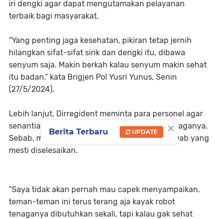
iri dengki agar dapat mengutamakan pelayanan
terbaik bagi masyarakat.
“Yang penting jaga kesehatan, pikiran tetap jernih
hilangkan sifat-sifat sirik dan dengki itu, dibawa
senyum saja. Makin berkah kalau senyum makin sehat
itu badan,” kata Brigjen Pol Yusri Yunus, Senin
(27/5/2024).
Lebih lanjut, Dirregident meminta para personel agar
×
senantiasa menjaga kesehatan fisik dan juga raganya.
Berita Terbaru
UPDATE
Sebab, masih banyak tugas dan tanggung jawab yang
mesti diselesaikan.
“Saya tidak akan pernah mau capek menyampaikan,
teman-teman ini terus terang aja kayak robot
tenaganya dibutuhkan sekali, tapi kalau gak sehat