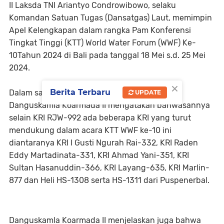
II Laksda TNI Ariantyo Condrowibowo, selaku
Komandan Satuan Tugas (Dansatgas) Laut, memimpin
Apel Kelengkapan dalam rangka Pam Konferensi
Tingkat Tinggi (KTT) World Water Forum (WWF) Ke-
10Tahun 2024 di Bali pada tanggal 18 Mei s.d. 25 Mei
2024.
×
Berita Terbaru
Dalam sambutannya saat apel kelengkapan
UPDATE
Danguskamla Koarmada II mengatakan bahwasannya
selain KRI RJW-992 ada beberapa KRI yang turut
mendukung dalam acara KTT WWF ke-10 ini
diantaranya KRI I Gusti Ngurah Rai-332, KRI Raden
Eddy Martadinata-331, KRI Ahmad Yani-351, KRI
Sultan Hasanuddin-366, KRI Layang-635, KRI Marlin-
877 dan Heli HS-1308 serta HS-1311 dari Puspenerbal.
Danguskamla Koarmada II menjelaskan juga bahwa