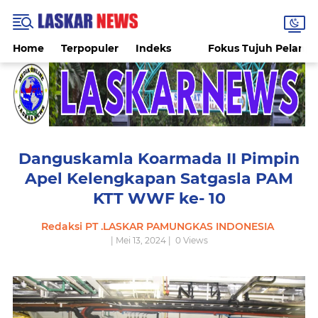
Home
Terpopuler
Indeks
Fokus Tujuh Pelang
Danguskamla Koarmada II Pimpin
Apel Kelengkapan Satgasla PAM
KTT WWF ke- 10
Redaksi PT .LASKAR PAMUNGKAS INDONESIA
| Mei 13, 2024 |
0
Views