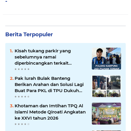
-
Berita Terpopuler
Kisah tukang parkir yang
sebelumnya ramai
diperbincangkan terkait
persoalan parkir gratis di
sebuah minimarket di Bekasi
Pak lurah Bulak Banteng
kini memasuki babak baru.
Berikan Arahan dan Solusi Lagi
Buat Para PKL di TPU Dukuh
Bulak Banteng Surabaya
Khotaman dan Imtihan TPQ Al
Islami Metode Qiroati Angkatan
ke XXVI tahun 2026