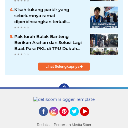
Banteng Surabaya
Kisah tukang parkir yang
sebelumnya ramai
diperbincangkan terkait
persoalan parkir gratis di
sebuah minimarket di Bekasi
Pak lurah Bulak Banteng
kini memasuki babak baru.
Berikan Arahan dan Solusi Lagi
Buat Para PKL di TPU Dukuh
Bulak Banteng Surabaya
Lihat Selengkapnya
Facebook
Instagram
Pinterest
Twitter
YouTube
Redaksi
Pedoman Media Siber