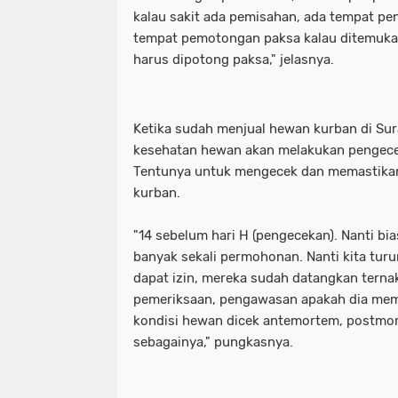
kalau sakit ada pemisahan, ada tempat pe
_Lokasi ditemukan pemuda tewas ga
waka dpr: kado istimewa di hari san
tempat pemotongan paksa kalau ditemukan 
harus dipotong paksa," jelasnya.
_Prabowo menunjuk Komjen Pol (Purn
_lokasi ditemukan pemuda tewas g
(Kemenkum). (Arsip Humas Kemenk
_prabowo menunjuk komjen pol (pur
Ketika sudah menjual hewan kurban di Su
_Tangkapan layar video banjir rob di
(kemenkum). (arsip humas kemenku
kesehatan hewan akan melakukan pengece
Tentunya untuk mengecek dan memastikan
- Maruarar mengatakan rumah subsi
_tangkapan layar video banjir rob d
kurban.
pendapatan ini. (Foto: ANTARA FO
- maruarar mengatakan rumah subs
"14 sebelum hari H (pengecekan). Nanti bi
banyak sekali permohonan. Nanti kita tur
- Muhammad Iqbal Khatami founder 
pendapatan ini. (foto: antara foto/a
dapat izin, mereka sudah datangkan terna
'Tuntut Pangkas Pemotongan Biaya Ap
- muhammad iqbal khatami founder
pemeriksaan, pengawasan apakah dia meme
kondisi hewan dicek antemortem, postmor
"Jalur Lintas Selatan (JLS) Kelok S
'tuntut pangkas pemotongan biaya a
sebagainya," pungkasnya.
"Presiden RI Prabowo Subianto. (REUT
"jalur lintas selatan (jls) kelok s