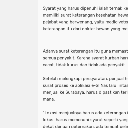
Motret Warga di Ruang Publik Harus
mayoritas etle
meluap hingga k
Syarat yang harus dipenuhi ialah ternak ke
memiliki surat keterangan kesehatan hewa
Pelaku Pembacokan Berhasil Diamank
motor sempat diduga melaju kenc
pejabat yang berwenang, yaitu medic vete
keterangan itu dari dokter hewan yang me
Perkuat Ketahanan Pangan Menuju 
ojol gelar demo digedung dpr
Polres Pelabuhan Tanjung Perak Mat
perkuat ketahanan pangan menuju
Adanya surat keterangan itu guna memast
Polres Pelabuhan Tanjung Perak Su
polres pelabuhan tanjung perak ma
semua penyakit. Karena syarat kurban har
cacat, tidak kurus dan tidak ada penyakit.
Polri Tetapkan Tiga Tersangka Kasus
polres pelabuhan tanjung perak su
Setelah melengkapi persyaratan, penjual
Polsek Kenjeran Ungkap Kasus Peni
polri tetapkan tiga tersangka kasus
surat proses ke aplikasi e-SIINas lalu lin
Polsek Pabean Cantikan Ungkap Kas
polsek kenjeran ungkap kasus pen
menjual ke Surabaya, harus dipastikan terl
mana.
Program Walikota Surabaya Eri Cahy
polsek pabean cantikan ungkap ka
"Lokasi menjualnya harus ada keterangan 
Tuding PT. DABN Bohong Terkait Kod
program walikota surabaya eri cah
lokasi harus memenuhi syarat seperti yang 
dekat dengan peternakan, ada tempat pel
Waka DPR: Kado Istimewa di Hari San
tuding pt. dabn bohong terkait kod