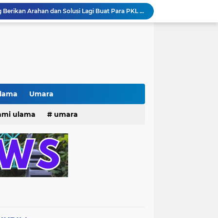
Pak lurah Bulak Banteng Berikan Arahan dan Solusi Lagi Buat Para PKL di TPU Dukuh Bulak Banteng Surabaya
# Warga bulak banteng wetan Gang 8 Kompak Gotong Royong Membangun Gapuro #
n Beri Santunan Korban Gempa***
Kasatpol PP Surabaya Pecat Oknum Investasi dan Arisan Bodong Ratusan Juta
ISTIWA TERKINI)NEWS.YANG KE 1
pacara dan Parade HUT Bhayangkara di Monas
Jalin Silaturahmi dan Kekompakan, Laskar News Ngopi Bareng Di Warkop RRK Surabaya .
kan Acara KHOTAMAN DAN IMTIHAN ke ...XXVI
Ulama
Umara
Khotaman dan Imtihan TPQ Al Islami Metode Qiroati Angkatan ke XXVI tahun 2026
25
hmi ulama
umara
Kisah tukang parkir yang sebelumnya ramai diperbincangkan terkait persoalan parkir gratis di sebuah minimarket di Bekasi kini memasuki babak baru.
tri 2025
o dan Maknanya
go dan maknanya
rang Masih Belum Diperbaiki