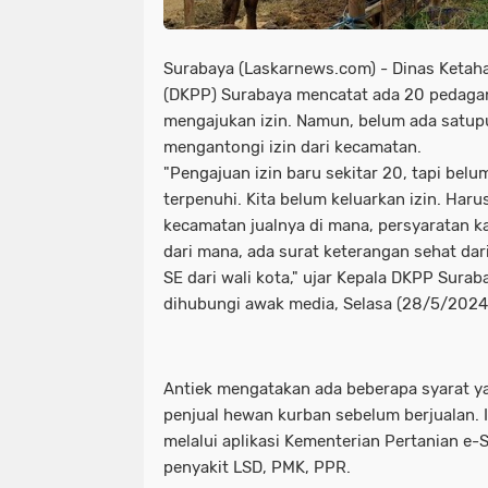
Dua Pemuda Tewas Adu Banteng di 
destinasi wisata di bangkalan
d
Gratis Parkir Asal Bayar Pajak Kenda
dua pemuda tewas adu banteng di
Surabaya (Laskarnews.com) - Dinas Ketah
(DKPP) Surabaya mencatat ada 20 pedaga
Infrastruktur Jalan Dusun Kateng 
getaran terasa di blitar
gratis 
mengajukan izin. Namun, belum ada satupu
mengantongi izin dari kecamatan.
iyyah Baitur Rohman Gelar Maulidur Ro
imbas aksi demo di ketapang
i
"Pengajuan izin baru sekitar 20, tapi bel
Jagal dan Pedagang RPH Pegirian G
ingatkan harus humanis
iyyah 
terpenuhi. Kita belum keluarkan izin. Haru
kecamatan jualnya di mana, persyaratan 
Kakorlantas Ingatkan Pemudik Tetap 
jagal dan pedagang rph pegirian g
dari mana, ada surat keterangan sehat dar
SE dari wali kota," ujar Kepala DKPP Surab
KCB Jatim Tantang Adu Data!
Kemb
kakorlantas ingatkan pemudik tetap
dihubungi awak media, Selasa (28/5/2024
Kerugian Akibat Kericuhan yang Tewa
kcb jatim tantang adu data!
kem
KPK Periksa Eks Ketua DPRD Jatim K
kerugian akibat kericuhan yang tew
Antiek mengatakan ada beberapa syarat y
penjual hewan kurban sebelum berjualan. Iz
LSM PLPI Gelar Istighosah Qubro di
kpk periksa eks ketua dprd jatim k
melalui aplikasi Kementerian Pertanian e-
penyakit LSD, PMK, PPR.
Mayoritas ETLE
Meluap hingga ke 
lsm plpi gelar istighosah qubro di