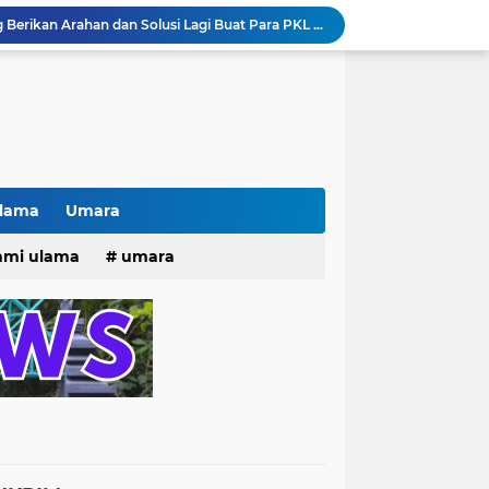
Pak lurah Bulak Banteng Berikan Arahan dan Solusi Lagi Buat Para PKL di TPU Dukuh Bulak Banteng Surabaya
# Warga bulak banteng wetan Gang 8 Kompak Gotong Royong Membangun Gapuro #
n Beri Santunan Korban Gempa***
Kasatpol PP Surabaya Pecat Oknum Investasi dan Arisan Bodong Ratusan Juta
ISTIWA TERKINI)NEWS.YANG KE 1
pacara dan Parade HUT Bhayangkara di Monas
Jalin Silaturahmi dan Kekompakan, Laskar News Ngopi Bareng Di Warkop RRK Surabaya .
kan Acara KHOTAMAN DAN IMTIHAN ke ...XXVI
Ulama
Umara
Khotaman dan Imtihan TPQ Al Islami Metode Qiroati Angkatan ke XXVI tahun 2026
25
hmi ulama
umara
Kisah tukang parkir yang sebelumnya ramai diperbincangkan terkait persoalan parkir gratis di sebuah minimarket di Bekasi kini memasuki babak baru.
tri 2025
o dan Maknanya
go dan maknanya
rang Masih Belum Diperbaiki