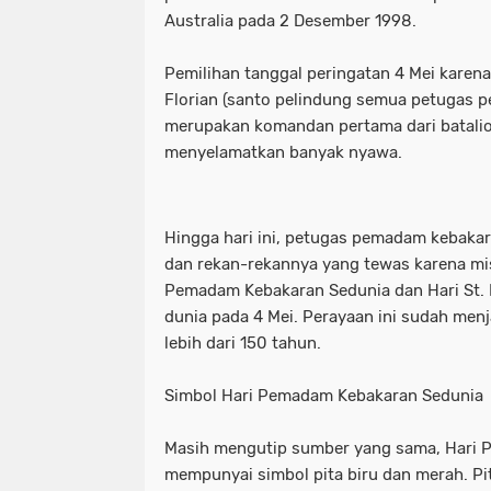
Australia pada 2 Desember 1998.
Motret Warga di Ruang Publik Harus
mayoritas etle
meluap hingga k
Pemilihan tanggal peringatan 4 Mei karena
Pelaku Pembacokan Berhasil Diamank
motor sempat diduga melaju kenc
Florian (santo pelindung semua petugas p
Perkuat Ketahanan Pangan Menuju 
ojol gelar demo digedung dpr
merupakan komandan pertama dari batali
menyelamatkan banyak nyawa.
Polres Pelabuhan Tanjung Perak Mat
perkuat ketahanan pangan menuju
Polres Pelabuhan Tanjung Perak Su
polres pelabuhan tanjung perak ma
Hingga hari ini, petugas pemadam kebakar
Polri Tetapkan Tiga Tersangka Kasus
polres pelabuhan tanjung perak su
dan rekan-rekannya yang tewas karena mis
Pemadam Kebakaran Sedunia dan Hari St. F
Polsek Kenjeran Ungkap Kasus Peni
polri tetapkan tiga tersangka kasus
dunia pada 4 Mei. Perayaan ini sudah menja
lebih dari 150 tahun.
Polsek Pabean Cantikan Ungkap Kas
polsek kenjeran ungkap kasus pen
Simbol Hari Pemadam Kebakaran Sedunia
Program Walikota Surabaya Eri Cahy
polsek pabean cantikan ungkap ka
Tuding PT. DABN Bohong Terkait Kod
program walikota surabaya eri cah
Masih mengutip sumber yang sama, Hari
mempunyai simbol pita biru dan merah. Pi
Waka DPR: Kado Istimewa di Hari San
tuding pt. dabn bohong terkait kod