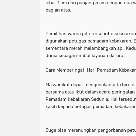
lebar 1 cm dan panjang 5 cm dengan dua 
bagian atas.
_Lokasi ditemukan pemuda tewas ga
waka dpr: kado istimewa di hari san
_Prabowo menunjuk Komjen Pol (Purn
_lokasi ditemukan pemuda tewas g
Pemilihan warna pita tersebut disesuaika
(Kemenkum). (Arsip Humas Kemenk
_prabowo menunjuk komjen pol (pur
digunakan petugas pemadam kebakaran. B
sementara merah melambangkan api. Kedua
_Tangkapan layar video banjir rob di
(kemenkum). (arsip humas kemenku
dunia sebagai simbol layanan darurat.
- Maruarar mengatakan rumah subsi
_tangkapan layar video banjir rob d
Cara Memperingati Hari Pemadam Kebakar
pendapatan ini. (Foto: ANTARA FO
- maruarar mengatakan rumah subs
Masyarakat dapat mengenakan pita biru d
- Muhammad Iqbal Khatami founder 
pendapatan ini. (foto: antara foto/a
bersama atau ikut dalam acara peringatan
Pemadam Kebakaran Sedunia. Hal tersebu
'Tuntut Pangkas Pemotongan Biaya Ap
- muhammad iqbal khatami founder
kasih kepada petugas pemadam kebakaran 
"Jalur Lintas Selatan (JLS) Kelok S
'tuntut pangkas pemotongan biaya a
"Presiden RI Prabowo Subianto. (REUT
"jalur lintas selatan (jls) kelok s
Juga bisa merenungkan pengorbanan pet