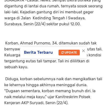
SURABAYA -Laskar. News. Sempat dikira boneka yang
digantung di lantai dua rumah, ternyata sosok seorang
laki-laki. Kejadian gantung diri ini membuat geger
warga di Jalan Kedinding Tengah I Swadaya,
Surabaya, Senin (22/4) sekitar pukul 12.00.
Korban, Ahmad Purnomo, 34, ditemukan sudah tak
×
bernyawa dengan kondisi tergantung pada seutas tali.
Berita Terbaru
UPDATE
Keluarga korban menemukannya sudah dalam kondisi
tergantung eutas tali tampar. Tali ini dililitkan di
sebuah kayu.
Diduga, korban sebelumnya naik dan mengikatkan tali
ke lehernya hingga akhirnya meninggal dunia.
"Dugaan sementara, korban memang bunuh diri. Ia
naik melalui meja kayu," ujar Kanitreskrim Polsek
Kenjeran AKP Suryadi, Senin (22/4).