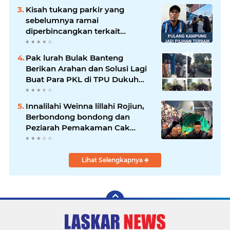
Kisah tukang parkir yang
sebelumnya ramai
diperbincangkan terkait
persoalan parkir gratis di
sebuah minimarket di Bekasi
Pak lurah Bulak Banteng
kini memasuki babak baru.
Berikan Arahan dan Solusi Lagi
Buat Para PKL di TPU Dukuh
Bulak Banteng Surabaya
Innalilahi Weinna lillahi Rojiun,
Berbondong bondong dan
Peziarah Pemakaman Cak
Soleh.
Lihat Selengkapnya