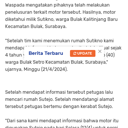
Waspada mengatakan pihaknya telah melakukan
penelusuran terkait motor tersebut. Hasilnya, motor
diketahui milik Sutikno, warga Bulak Kalitinjang Baru
Kecamatan Bulak, Surabaya.
"Setelah tim kami menemukan rumah Sutikno kami
mendapat informasi bahwa motor itu telah dijual sejak
×
Berita Terbaru
UPDATE
4 tahun yang lalu pada temannya yakni Sutejo (40)
warga Bulak Setro Kecamatan Bulak, Surabaya,"
ujarnya, Minggu (21/4/2024).
Setelah mendapat informasi tersebut petugas lalu
mencari rumah Sutejo. Setelah mendatangi alamat
tersebut petugas bertemu dengan kerabat Sutejo.
"Dari sana kami mendapat informasi bahwa motor itu
digunakan Sutejo pada hari Selasa (17/4) untuk pergi