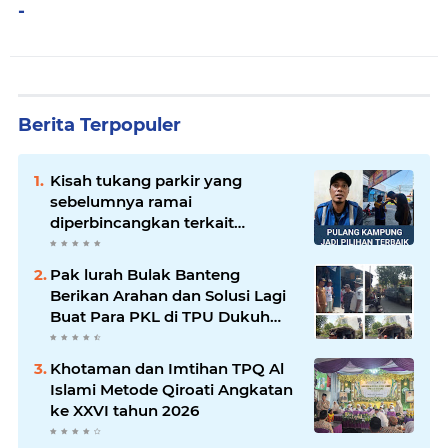
-
Berita Terpopuler
Kisah tukang parkir yang
sebelumnya ramai
diperbincangkan terkait
persoalan parkir gratis di
sebuah minimarket di Bekasi
Pak lurah Bulak Banteng
kini memasuki babak baru.
Berikan Arahan dan Solusi Lagi
Buat Para PKL di TPU Dukuh
Bulak Banteng Surabaya
Khotaman dan Imtihan TPQ Al
Islami Metode Qiroati Angkatan
ke XXVI tahun 2026